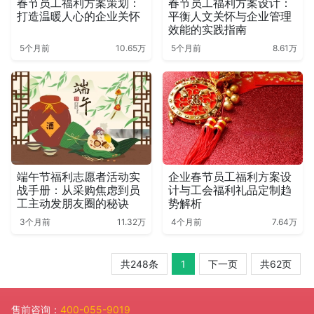
春节员工福利方案策划：
春节员工福利方案设计：
打造温暖人心的企业关怀
平衡人文关怀与企业管理
效能的实践指南
5个月前
10.65万
5个月前
8.61万
端午节福利志愿者活动实
企业春节员工福利方案设
战手册：从采购焦虑到员
计与工会福利礼品定制趋
工主动发朋友圈的秘诀
势解析
3个月前
11.32万
4个月前
7.64万
共248条
1
下一页
共62页
售前咨询：
400-055-9019