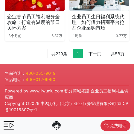
企业春节员工福利服务全
企业员工生日福利系统代
攻略：打造有温度的节日
理：如何借力招商平台抢
关怀方案
占企业采购市场
3个月前
6.87万
1周前
3.77万
共229条
1
下一页
共58页
售前咨询：
400-055-9019
售后电话：
400-012-6990
Powered by
www.liwuniu.com
积分商城搭建 企业员工福利礼品供
应商
Copyright ©2026 中鸿万礼（北京）企业服务管理有限公司
京ICP
备19015307号-1
免费电话