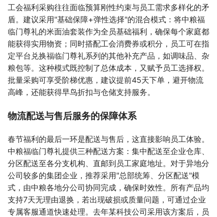
工会福利采购往往面临预算刚性约束与员工需求多样化的矛
盾。建议采用"基础保障+弹性选择"的混合模式：将中粮福
临门尊礼的米面油套装作为全员基础福利，确保每个家庭都
能获得实用物资；同时搭配工会消费券或积分，员工可在指
定平台兑换福临门尊礼系列的其他补充产品，如调味品、杂
粮包等。这种模式既控制了总体成本，又赋予员工选择权。
批量采购可享受阶梯优惠，建议提前45天下单，避开物流
高峰，还能获得早鸟折扣与仓储支持服务。
物流配送与售后服务的保障体系
春节福利的最后一环是配送与售后，这直接影响员工体验。
中粮福临门尊礼提供三种配送方案：集中配送至企业仓库、
分区配送至各分支机构、直邮到员工家庭地址。对于异地分
公司较多的集团企业，推荐采用"总部统筹、分区配送"模
式，由中粮各地分公司协同完成，确保时效性。所有产品均
支持7天无理由退换，若出现破损或质量问题，可通过企业
专属客服通道快速处理。去年某科技公司采用该方案后，员