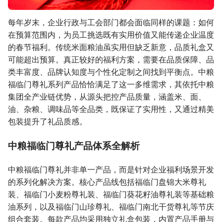
每年岁末，企业行政与工会部门都会面临同样的课题：如何
在预算范围内，为员工挑选既有实用价值又能传递企业温度
的春节福利。传统米面粮油虽实用但缺乏新意，品质礼盒又
可能超出预算。真正较好的福利方案，需要在品质保障、品
类丰富度、品牌认知度与个性化定制之间找到平衡点。中粮
福临门尊礼系列产品恰恰满足了这一多维需求，其依托中粮
集团全产业链优势，从源头把控产品质量，涵盖米、面、
油、杂粮、调味品等全品类，既保证了实用性，又通过精美
包装提升了礼品质感。
中粮福临门尊礼产品体系全解析
中粮福临门尊礼并非单一产品，而是针对企业福利场景开发
的系列化解决方案。核心产品线包括福临门盘锦大米尊礼
装、福临门小麦粉尊礼装、福临门葵花籽油尊礼装等基础粮
油系列，以及福临门山珍尊礼、福临门南北干货尊礼等节庆
组合套装。每款产品均采用独立礼盒包装，内置产品手册与