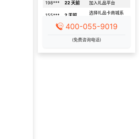
选择礼品卡商城系
155***
2 天前
统
196***
10 天前
咨询积分商城搭建
400-055-9019
189***
43 分钟前
选择礼品卡券系统
186***
22 天前
选择礼品商城系统
(免费咨询电话)
137***
29 天前
了解福利商城平台
155***
1 天前
咨询供应商礼品
选择礼品卡商城系
171***
8 天前
统
获取礼品采购供应
137***
9 天前
链资料
咨询一站式福利方
147***
16 天前
案
136***
22 天前
咨询工会福利平台
177***
15 天前
选择礼品卡券系统
选择了企业福利系
199***
29 天前
统