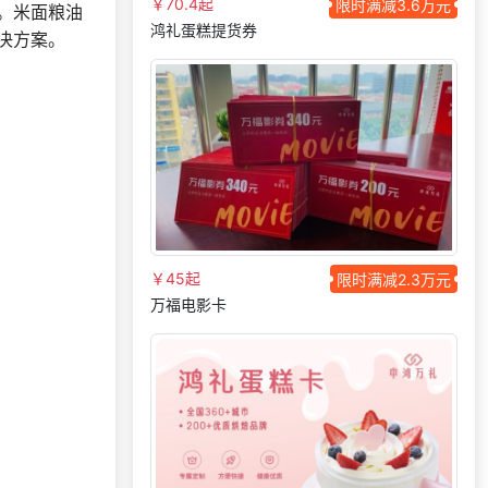
案
￥70.4起
限时满减3.6万元
。米面粮油
鸿礼蛋糕提货券
136***
22 天前
咨询工会福利平台
决方案。
177***
15 天前
选择礼品卡券系统
选择了企业福利系
199***
29 天前
统
155***
16 天前
咨询供应商礼品
138***
27 天前
加入分销
获取礼品商城搭建
137***
23 分钟前
资料
￥45起
198***
22 天前
加入礼品平台
限时满减2.3万元
万福电影卡
选择礼品卡商城系
155***
2 天前
统
196***
10 天前
咨询积分商城搭建
189***
43 分钟前
选择礼品卡券系统
186***
22 天前
选择礼品商城系统
137***
29 天前
了解福利商城平台