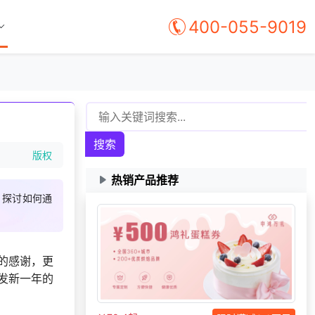
400-055-9019
搜索
版权
热销产品推荐
，探讨如何通
155***
1 天前
咨询供应商礼品
选择礼品卡商城系
171***
8 天前
统
的感谢，更
获取礼品采购供应
137***
9 天前
发新一年的
链资料
咨询一站式福利方
147***
16 天前