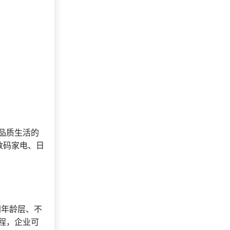
155***
16 天前
咨询供应商礼品
138***
27 天前
加入分销
获取礼品商城搭建
137***
23 分钟前
资料
198***
22 天前
加入礼品平台
选择礼品卡商城系
155***
2 天前
统
196***
10 天前
咨询积分商城搭建
189***
43 分钟前
选择礼品卡券系统
品质生活的
186***
22 天前
选择礼品商城系统
数码家电、日
137***
29 天前
了解福利商城平台
同年龄层、不
程，企业可