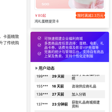
155***
1 天前
咨询供应商礼品
选择礼品卡商城系
171***
8 天前
￥80起
限时满减2.3万元
统
鸿礼蛋糕提货卡
获取礼品采购供应
137***
9 天前
链资料
咨询一站式福利方
，卡面精致
147***
16 天前
可快速搭建企业福利商城
案
升了传统购
多类商品库任意选择：蛋糕、电影、礼
品卡券、话费充值及影音VIP充值等
136***
22 天前
咨询工会福利平台
完善的统计与管理后台，支持自有商品
上架及售卖、支持个性化定制服
177***
15 天前
选择礼品卡券系统
选择了企业福利系
199***
29 天前
用户动态
统
155***
16 天前
咨询供应商礼品
138***
27 天前
加入分销
获取礼品商城搭建
137***
23 分钟前
资料
198***
22 天前
加入礼品平台