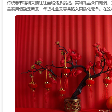
传统春节福利采购往往面临诸多挑战。实物礼品众口难调，
虽实用但缺乏新意，年货礼盒又容易陷入同质化竞争。在这