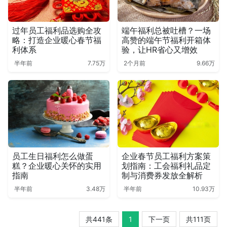
过年员工福利品选购全攻
端午福利总被吐槽？一场
略：打造企业暖心春节福
高赞的端午节福利开箱体
利体系
验，让HR省心又增效
半年前
7.75万
2个月前
9.66万
员工生日福利怎么做蛋
企业春节员工福利方案策
糕？企业暖心关怀的实用
划指南：工会福利礼品定
指南
制与消费券发放全解析
半年前
3.48万
半年前
10.93万
共441条
1
下一页
共111页