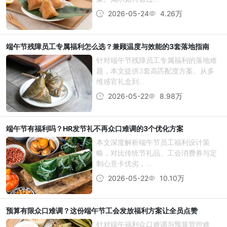
2026-05-24
4.26万
端午节残障员工专属福利怎么选？兼顾温度与效能的3套落地指南
针对端午节残障员工专属福利的落地难
题，本文提供3套高匹配度方案。从多
维感官礼盒到...
2026-05-22
8.98万
端午节有福利吗？HR发节礼不再众口难调的3个优化方案
本文深度解析端午节员工福利设计策
略，对比传统节礼品、工会消费券与定
制心意卡优劣，...
2026-05-22
10.10万
预算有限众口难调？这份端午节工会发放福利方案让全员点赞
针对端午福利众口难调与预算管控难