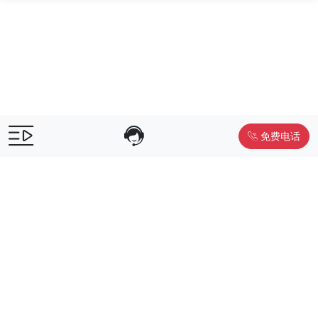
免费电话
售前咨询：
400-055-9019
售后电话：
400-012-6990
Powered by
www.liwuniu.com
积分商城搭建 企业员工福利礼品供