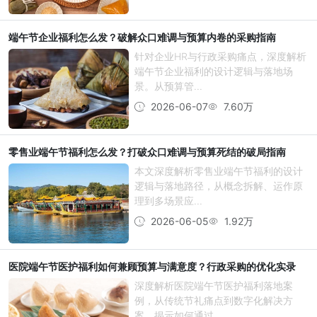
端午节企业福利怎么发？破解众口难调与预算内卷的采购指南
针对企业HR与行政采购痛点，深度解析
端午节企业福利的设计逻辑与落地场
景。从预算管...
2026-06-07
7.60万
零售业端午节福利怎么发？打破众口难调与预算死结的破局指南
本文深度解析零售业端午节福利的设计
逻辑与落地路径，从概念拆解、运作原
理到多场景应...
2026-06-05
1.92万
医院端午节医护福利如何兼顾预算与满意度？行政采购的优化实录
深度解析医院端午节医护福利落地案
例，从传统节礼痛点到数字化解决方
案。揭示如何通过...