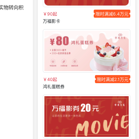
134***
17 天前
咨询积分商城搭建
实物转向积
147***
21 天前
获取弹性福利资料
￥90起
限时满减6.4万元
189***
29 天前
了解礼品代发系统
万福影卡
139***
22 天前
选择福利发放系统
191***
1 天前
选择了礼品提货系统
130***
15 天前
选择礼品卡商城系统
189***
25 天前
选择定制礼品商城
139***
6 天前
选择福利发放系统
￥40起
限时满减2.1万元
184***
11 天前
了解福利商城平台
鸿礼蛋糕券
171***
14 天前
申请按需体验系统
137***
1 天前
申请按需体验系统
157***
29 天前
选择了礼品提货系统
索要福利礼品采购资
178***
10 天前
料
173***
24 天前
咨询工会福利平台