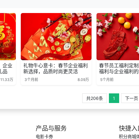
：企业
礼物牛心意卡：春节企业福利
春节员工福利定制
礼品
新选择，品质时尚更灵活
福利与企业福利的
11.33万
3个月前
8.09万
5个月前
共206条
1
下一页
产品与服务
快捷入
电影卡券
积分商城