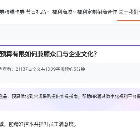
券
蛋糕卡券
节日礼品
福利商城
福利定制
招商合作
关于我们
预算有限如何兼顾众口与企业文化？
查看：21137
全文共
1009
字
阅读约
5
分钟
选品、预算优化到合规采购提供实操指南，帮助HR通过数字化福利平台
城，能精准控本并提升员工满意度。