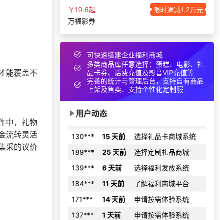
133***
21 天前
咨询积分商城搭建
￥19.6起
限时满减1.2万元
万福影券
获取礼品采购供应链
135***
7 天前
资料
134***
17 天前
咨询积分商城搭建
可快速搭建企业福利商城
147***
21 天前
获取弹性福利资料
多类商品库任意选择：蛋糕、电影、礼
才能覆盖不
品卡券、话费充值及影音VIP充值等
189***
29 天前
了解礼品代发系统
完善的统计与管理后台，支持自有商品
上架及售卖、支持个性化定制服
139***
22 天前
选择福利发放系统
191***
1 天前
选择了礼品提货系统
用户动态
作中，礼物
130***
15 天前
选择礼品卡商城系统
金流转灵活
189***
25 天前
选择定制礼品商城
集采的议价
139***
6 天前
选择福利发放系统
184***
11 天前
了解福利商城平台
171***
14 天前
申请按需体验系统
137***
1 天前
申请按需体验系统