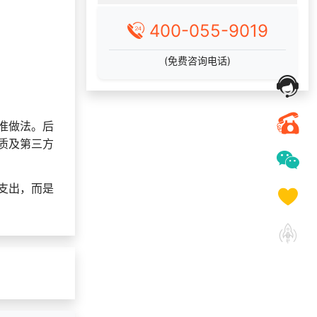
157***
29 天前
选择了礼品提货系统
索要福利礼品采购资
400-055-9019
178***
10 天前
料
173***
24 天前
咨询工会福利平台
(免费咨询电话)
133***
21 天前
咨询积分商城搭建
获取礼品采购供应链
135***
7 天前
资料
准做法。后
134***
17 天前
咨询积分商城搭建
质及第三方
147***
21 天前
获取弹性福利资料
189***
29 天前
了解礼品代发系统
支出，而是
139***
22 天前
选择福利发放系统
191***
1 天前
选择了礼品提货系统
130***
15 天前
选择礼品卡商城系统
189***
25 天前
选择定制礼品商城
139***
6 天前
选择福利发放系统