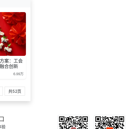
184***
11 天前
了解福利商城平台
171***
14 天前
申请按需体验系统
137***
1 天前
申请按需体验系统
157***
29 天前
选择了礼品提货系统
索要福利礼品采购资
178***
10 天前
料
173***
24 天前
咨询工会福利平台
方案：工会
融合创新
6.99万
共52页
口
体验