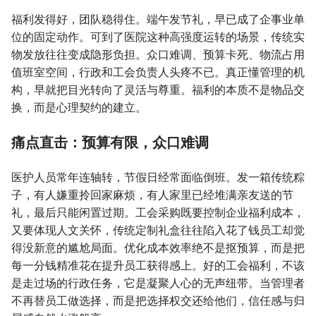
福利发得好，团队稳得住。端午发节礼，早已成了企事业单
位的固定动作。可到了医院这种高强度运转的场景，传统实
物发放往往变成隐形负担。众口难调、预算卡死、物流占用
值班室空间，行政和工会负责人头疼不已。真正懂管理的机
构，早就把目光转向了灵活与尊重。福利的本质不是物品交
换，而是心理契约的建立。
痛点直击：预算有限，众口难调
医护人员常年连轴转，节假日经常面临倒班。发一箱传统粽
子，有人嫌重拎回家麻烦，有人家里已经堆满亲友送的节
礼，最后只能闲置过期。工会采购既要控制企业福利成本，
又要体现人文关怀，传统定制礼盒往往陷入花了钱员工却觉
得没新意的尴尬局面。优化成本效率绝不是抠预算，而是把
每一分钱精准花在提升员工获得感上。好的工会福利，不该
是走过场的行政任务，它是凝聚人心的无声纽带。当管理者
不再替员工做选择，而是把选择权交还给他们，信任感与归