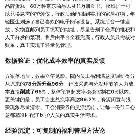
品牌蛋糕、60万种京东商品以及11万册图书。夜班护士可
以兑换急需的护颈仪，行政后勤能挑到实用的家居好物，年
轻医生则选了自己喜欢的电子阅读设备。系统后台一键发
放，实物直邮到员工填写的地址，尽量告别了仓库的堆积和
人工分发的繁琐。售后由平台全程兜底，行政人员只需核对
账单，真正实现了轻量化管理。
数据验证：优化成本效率的真实反馈
方案落地后，效果立竿见影。院内员工福利满意度调研得分
从原来的
78分跃升至96分
。行政采购与分发环节的人力成
本直接
削减了65%
，整体预算超支率稳稳控制在
0%
以内。
更关键的是，员工自主兑换率高达
99.2%
，资源闲置与浪
费现象尽量清零。工会消费券的灵活流转，让每一份节日心
意都精准匹配了医护人员的真实生活需求。
经验沉淀：可复制的福利管理方法论