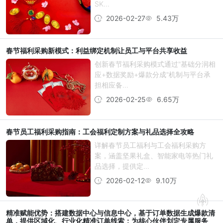
SK...
2026-02-27
5.43万
春节福利采购新模式：利益绑定机制让员工与平台共享收益
创新春节福利采购模式通过"基础分润相
应+数据奖励+爆款分成"机制与平台承
担相应备...
2026-02-25
6.65万
春节员工福利采购指南：工会福利定制方案与礼品选择全攻略
详解春节员工福利与工会福利采购方
案，涵盖坚果礼盒、智能家电等热门礼
品选择，提供定...
2026-02-12
9.10万
精准赋能优势：搭建数据中心与信息中心，基于订单数据生成爆款清
单，提供区域化、行业化精准订单线索；为核心伙伴划定专属服务