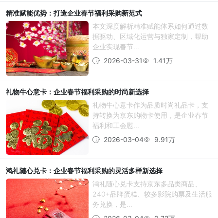
精准赋能优势：打造企业春节福利采购新范式
本文深度解析精准赋能体系如何通过数
据驱动、区域化运营与独家定制，帮助
企业实现春节...
2026-03-31
1.41万
礼物牛心意卡：企业春节福利采购的时尚新选择
礼物牛心意卡作为品质时尚礼品卡，支
持转换为京东购物卡使用，是企业春节
福利和工会慰...
2026-03-04
9.91万
鸿礼随心兑卡：企业春节福利采购的灵活多样新选择
鸿礼随心兑卡支持京东多品类商品、
240+品牌蛋糕、较多影院购票及生活服
务兑换，是...