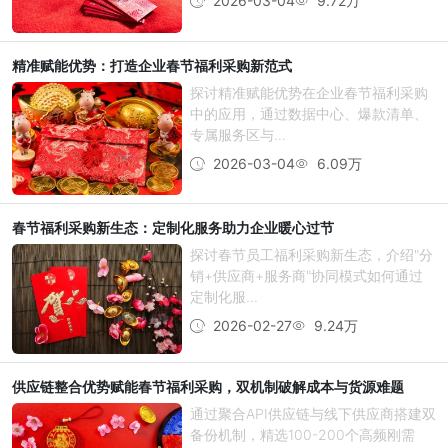
2026-03-04
9.72万
精准赋能优势：打造企业春节福利采购新范式
探讨精准赋能优势在企业春节福利采购
中的应用，通过数据中心、爆款清单、
专属服务区与...
2026-03-04
6.09万
春节福利采购新生态：定制化服务助力企业暖心过节
探讨春节员工福利采购新生态，介绍"分
销+供应商+服务商"协同模式如何通过
定制化服...
2026-02-27
9.24万
供应链整合优势赋能春节福利采购，双机制破解成本与货源难题
通过聚合API供应链与线下供应商搭建双
备份机制，精选100-200个高频刚需