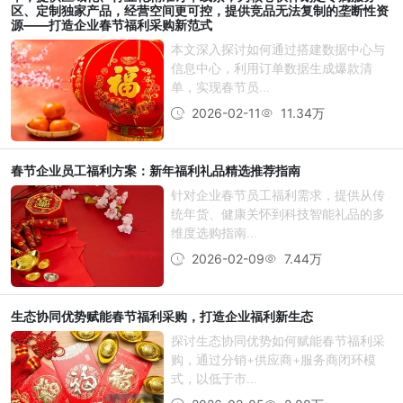
区、定制独家产品，经营空间更可控，提供竞品无法复制的垄断性资
源——打造企业春节福利采购新范式
本文深入探讨如何通过搭建数据中心与
信息中心，利用订单数据生成爆款清
单，实现春节员...
2026-02-11
11.34万
春节企业员工福利方案：新年福利礼品精选推荐指南
针对企业春节员工福利需求，提供从传
统年货、健康关怀到科技智能礼品的多
维度选购指南...
2026-02-09
7.44万
生态协同优势赋能春节福利采购，打造企业福利新生态
探讨生态协同优势如何赋能春节福利采
购，通过分销+供应商+服务商闭环模
式，以低于市...