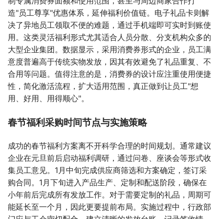
制专属消费券面额和使用范围，甚至与周边商家合作打
造"员工尊享"优惠体系，延伸福利价值链。电子礼品卡则解
决了异地员工领取不便的难题，通过手机端即可实时到账使
用。这类灵活福利形式尤其适合人员分散、分支机构众多的
大型企业集团。数据显示，采用消费券形式的企业，员工满
意度普遍高于传统实物发放，因其有效避免了礼品重复、不
合用等问题。值得注意的是，消费券的设计应注重使用便捷
性，简化激活流程，扩大适用范围，真正做到让员工"想
用、好用、用得顺心"。
春节福利采购时间节点与实施策略
成功的春节福利方案离不开科学合理的时间规划。通常建议
企业在元旦前后启动福利调研，通过问卷、座谈会等形式收
集员工意见。1月中旬完成供应商筛选和方案确定，签订采
购合同。1月下旬进入产品生产、定制和配送阶段，确保在
小年前后完成所有发放工作。对于需要定制的礼品，周期可
能延长至一个月，因此更要提前布局。实施过程中，行政部
门应与工会密切配合，建立清晰的发放台账，记录签收情