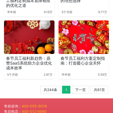
工福利定制成本直降相应
的理想选择
的优化之道
半年前
9.19万
5个月前
9.71万
春节员工福利新趋势：鼎
春节员工福利方案定制指
赞SaaS系统助力企业优化
南：打造暖心企业关怀
成本效率
5个月前
2.81万
半年前
5.59万
共244条
1
下一页
共61页
售前咨询：
400-055-9019
售后电话：
400-012-6990