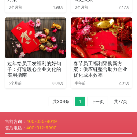
3个月前
1.98万
3个月前
7.47万
过年给员工发福利的好句
春节员工福利采购新方
子：打造暖心企业文化的
案：供应链整合助力企业
实用指南
优化成本效率
5个月前
8.06万
半年前
2.31万
共306条
1
下一页
共77页
售前咨询：
400-055-9019
售后电话：
400-012-6990