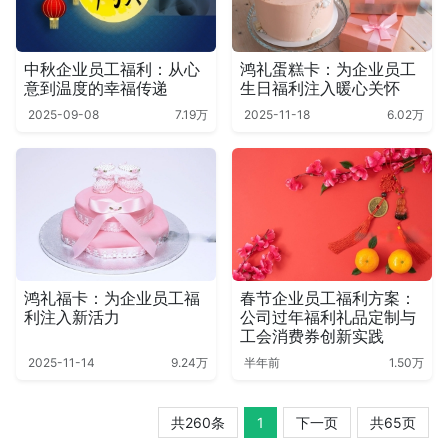
中秋企业员工福利：从心
鸿礼蛋糕卡：为企业员工
意到温度的幸福传递
生日福利注入暖心关怀
2025-09-08
7.19万
2025-11-18
6.02万
鸿礼福卡：为企业员工福
春节企业员工福利方案：
利注入新活力
公司过年福利礼品定制与
工会消费券创新实践
2025-11-14
9.24万
半年前
1.50万
共260条
1
下一页
共65页