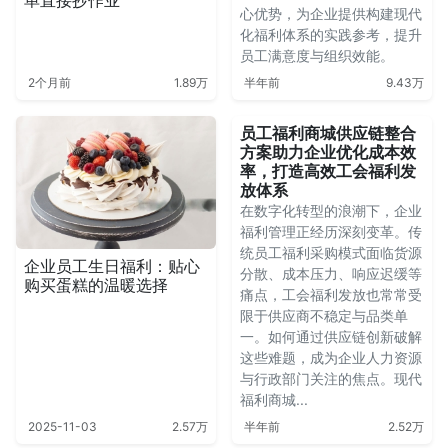
单直接抄作业
心优势，为企业提供构建现代
化福利体系的实践参考，提升
员工满意度与组织效能。
2个月前
1.89万
半年前
9.43万
员工福利商城供应链整合
方案助力企业优化成本效
率，打造高效工会福利发
放体系
在数字化转型的浪潮下，企业
福利管理正经历深刻变革。传
统员工福利采购模式面临货源
企业员工生日福利：贴心
分散、成本压力、响应迟缓等
购买蛋糕的温暖选择
痛点，工会福利发放也常常受
限于供应商不稳定与品类单
一。如何通过供应链创新破解
这些难题，成为企业人力资源
与行政部门关注的焦点。现代
福利商城...
2025-11-03
2.57万
半年前
2.52万