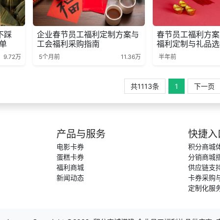
不踩
企业春节员工福利定制方案与
春节员工福利方案
单
工会福利采购指南
福利定制与礼品选
9.72万
5个月前
11.36万
半年前
共1113条
1
下一页
产品与服务
快捷入
电影卡券
积分商城
蛋糕卡券
分销商城
福利商城
供应链支
新闻动态
卡券采购
定制化服