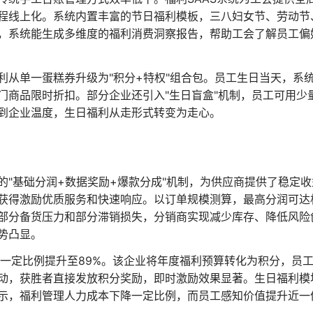
程线上化。系统内置丰富的节日福利模板，三八妇女节、劳动节
，系统能生成多维度的福利消费洞察报告，帮助工会了解员工偏
利从单一蛋糕券升级为"积分+特权"组合包。员工生日当天，系
门商品限时折扣。部分企业还引入"生日盲盒"机制，员工可用少
到企业温度，生日福利从走形式转变为走心。
"基础分润+数据奖励+爆款分成"机制，为供应商提供了稳定
获得激励优质服务和快速响应。以订单规模测算，最高分润可达
部分备货压力和部分滞销损失，分销商实现减少库存、降低风险
势凸显。
6一定比例提升至89%。该企业将年度福利预算转化为积分，员
动，获胜者直接发放积分奖励，即时激励效果显著。生日福利模
示，福利管理人力成本下降一定比例，而员工感知价值提升近一