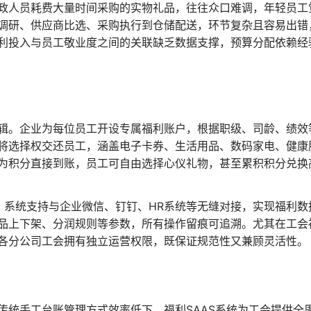
政人员耗费大量时间采购的实物礼品，往往众口难调，年轻员工
调研、供应商比选、采购执行到仓储配送，环节复杂且容易出错
利投入与员工敬业度之间的关联缺乏数据支撑，预算分配依赖经
辑。企业为每位员工开设专属福利账户，根据职级、司龄、绩效
将选择权交还员工，涵盖电子卡券、生活用品、数码家电、健康
为积分直接到账，员工可自由选择心仪礼物，甚至累积积分兑换
。系统支持与企业微信、钉钉、HR系统等无缝对接，实现福利数
品上下架、分润规则等参数，所有操作留痕可追溯。尤其在工会
各分公司工会拥有独立运营权限，既保证规范性又兼顾灵活性。
传统手工台账管理方式效率低下。福利SAAS系统为工会提供全