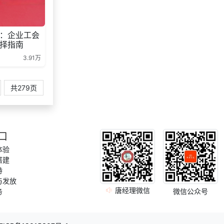
185***
13 天前
选择工会福利系统
获取礼品采购供应链
155***
10 天前
：企业工会
资料
择指南
185***
1 天前
选择工会福利系统
3.91万
195***
13 天前
获取弹性福利资料
获取礼品商城搭建资
132***
2 天前
共279页
料
184***
14 小时前
咨询SaaS相关问题
139***
28 天前
咨询工会福利平台
口
150***
2 天前
申请按需体验系统
体验
134***
29 天前
选择礼品卡商城系统
搭建
持
获取礼品采购供应链
189***
14 天前
资料
与发放
唐经理微信
务
微信公众号