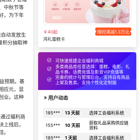
150***
2 天前
申请按需体验系统
、中秋节等
好，为下年
134***
29 天前
选择礼品卡商城系统
获取礼品采购供应链
189***
14 天前
资料
￥40起
限时满减1.3万元
统自动发放生
鸿礼蛋糕卡
150***
29 天前
选择礼品卡券系统
量积分抽取神
189***
13 天前
咨询工会福利平台
可快速搭建企业福利商城
索要福利礼品采购资
138***
20 天前
多类商品库任意选择：蛋糕、电影、礼
料
品卡券、话费充值及影音VIP充值等
156***
17 天前
咨询供应商礼品
完善的统计与管理后台，支持自有商品
收益预期。基
上架及售卖、支持个性化定制服
176***
7 天前
选择定制礼品商城
相应元，显
155***
15 天前
选择定制礼品商城
创业。这种
用户动态
185***
13 天前
选择工会福利系统
工通过福利商
获取礼品采购供应链
155***
10 天前
资料
块上线后，
185***
1 天前
选择工会福利系统
倍。