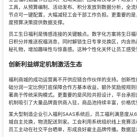
工具，从预算编制、活动发布、积分发放到数据分析，全流
节点可一键配置，大幅减轻工会干部工作负担。更重要的是
度预算决策提供数据支撑。
员工生日福利是情感连接的关键触点。数字化方案将生日福
日积分并推送祝福消息，同时解锁生日专享兑换区，内含热
秘礼物，增加趣味性与惊喜感。这种个性化关怀让员工感受
创新利益绑定机制激活生态
福利商城的成功运营离不开供应链合作伙伴的支持。创新性的
础分润一定比例打底保障合作方基本收益，额外奖励按规则
著高于传统采购模式。更重要的是风险共担设计，平台承担
机制吸引了大量品牌直供商入驻，商品池持续丰富，价格优
某大型制造企业引入福利SAAS系统后，员工福利满意度从
城自主兑换，物流配送到家。工会利用系统组织线上竞赛活
员工主动在社交平台晒单，形成良好雇主品牌传播。数据显