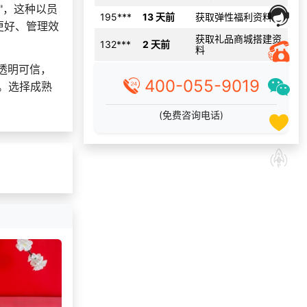
195***
13 天前
获取弹性福利资料
"，这种以员
更好、管理效
获取礼品商城搭建资
132***
2 天前
料
184***
14 小时前
咨询SaaS相关问题
透明可信，
139***
28 天前
咨询工会福利平台
400-055-9019
。选择成熟
150***
2 天前
申请按需体验系统
(免费咨询电话)
134***
29 天前
选择礼品卡商城系统
获取礼品采购供应链
189***
14 天前
资料
150***
29 天前
选择礼品卡券系统
189***
13 天前
咨询工会福利平台
索要福利礼品采购资
138***
20 天前
料
156***
17 天前
咨询供应商礼品
176***
7 天前
选择定制礼品商城
155***
15 天前
选择定制礼品商城