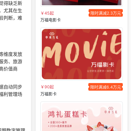
150***
29 天前
选择礼品卡券系统
觉得缺乏新
，尤其在生
189***
13 天前
咨询工会福利平台
￥45起
限时满减2.3万元
验判断，难
万福电影卡
索要福利礼品采购资
138***
20 天前
料
156***
17 天前
咨询供应商礼品
176***
7 天前
选择定制礼品商城
155***
15 天前
选择定制礼品商城
等维度发放
服务、旅游
185***
13 天前
选择工会福利系统
高价值商
获取礼品采购供应链
155***
10 天前
资料
185***
1 天前
选择工会福利系统
据自动同步
￥90起
限时满减6.4万元
万福影卡
福利管理场
195***
13 天前
获取弹性福利资料
获取礼品商城搭建资
132***
2 天前
料
184***
14 小时前
咨询SaaS相关问题
139***
28 天前
咨询工会福利平台
周期数字管理