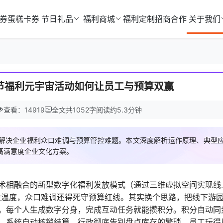
券
蛋糕卡券
节日礼品
福利商城
福利定制
招商合作
关于我们
节福利元宇宙活动如何让员工与预算双赢
查看：14919
全文共
1052
字
阅读约
5.3
分钟
解决企业福利众口难调与预算管控难题。本文深度解析运作原理、典型
高满意度企业文化方案。
术相融合的新型数字化福利发放模式（通过三维虚拟空间实现线
没温度，众口难调还得死守预算红线。其实换个思路，把线下游
。每个人生成数字分身，完成互动任务就能攒积分。积分自动同
。系统自动核销结算，行政彻底告别盘点库存的繁琐。员工玩得