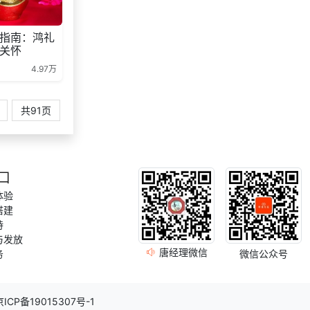
咨询积分兑换商城开
138***
2 天前
发
指南：鸿礼
关怀
180***
7 天前
选择公司礼品商城
4.97万
151***
8 天前
索要商城资料
156***
5 天前
选择礼品商城系统
共91页
130***
23 天前
申请按需体验系统
口
体验
搭建
持
与发放
唐经理微信
务
微信公众号
京ICP备19015307号-1