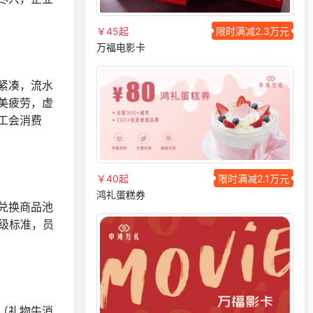
193***
23 天前
获取弹性福利资料
￥45起
限时满减2.3万元
131***
14 天前
加入礼品平台
万福电影卡
131***
4 天前
选择了礼品提货系统
紧凑，流水
192***
3 天前
了解福利商城平台
美疲劳，虚
185***
7 天前
索要商城资料
工会消费
131***
18 天前
咨询一站式福利方案
192***
3 天前
选择定制礼品商城
188***
15 天前
选择福利发放系统
￥40起
限时满减2.1万元
鸿礼蛋糕券
186***
2 天前
选择了企业福利系统
兑换商品池
咨询积分兑换商城开
级标准，员
138***
2 天前
发
180***
7 天前
选择公司礼品商城
151***
8 天前
索要商城资料
156***
5 天前
选择礼品商城系统
（礼物牛消