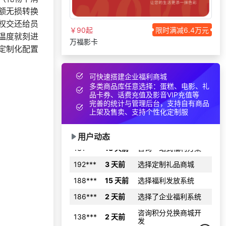
130***
23 天前
申请按需体验系统
额无损转换
权交还给员
166***
18 天前
选择礼品商城系统
￥90起
限时满减6.4万元
温度就刻进
190***
17 天前
选择了礼品提货系统
万福影卡
定制化配置
193***
23 天前
获取弹性福利资料
131***
14 天前
加入礼品平台
可快速搭建企业福利商城
多类商品库任意选择：蛋糕、电影、礼
131***
4 天前
选择了礼品提货系统
品卡券、话费充值及影音VIP充值等
完善的统计与管理后台，支持自有商品
192***
3 天前
了解福利商城平台
上架及售卖、支持个性化定制服
185***
7 天前
索要商城资料
131***
18 天前
咨询一站式福利方案
用户动态
192***
3 天前
选择定制礼品商城
188***
15 天前
选择福利发放系统
186***
2 天前
选择了企业福利系统
咨询积分兑换商城开
138***
2 天前
发
180***
7 天前
选择公司礼品商城