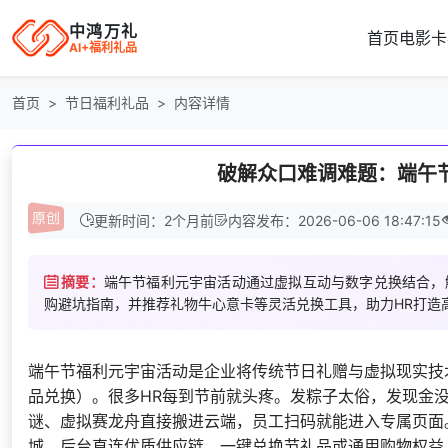
中鸿万礼
首页
电影卡
AI+福利礼品
首页
节日福利礼品
内容详情
破解众口难调难题：端午
更新时间：2个月前
内容发布：2026-06-06 18:47:15
摘要：
端午节福利元宇宙活动通过虚拟互动与数字兑换结合，
购避坑指南，并推荐礼物牛心意卡等灵活兑换工具，助力HR打造
端午节福利元宇宙活动是企业将传统节日礼赠与虚拟现实技
品兑换）。很多HR每到节前就头疼。发粽子太俗，发现金
谜、虚拟赛龙舟直接搬进云端，员工扫码就能进入专属页面
城，后台直连优质供应链，一键兑换节礼品或通用购物权益