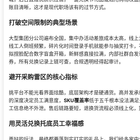
账目清晰，这才是现代职场该有的过节方式。
打破空间限制的典型场景
大型集团分公司遍布全国，集中办活动差旅成本太高，线上
线工人倒班频繁，碎片化时间登录手机就能参与抽奖打卡，
拟捏脸配合数字盲盒开箱，新鲜感直接拉满，内部社群自发
券，所有兑换记录上链可查，合规透明经得起审计。
避开采购雷区的核心指标
挑平台不能光看界面炫酷，底层架构才是硬通货。高并发承
的深度决定员工满意度，
SKU覆盖率
低于五千根本没法满足
工信息绝不外泄。售后链路要短，退换货流程必须线上化，
用灵活兑换托底员工幸福感
再好的玩法，最终都要落到实打实的礼品上。我们给多家中