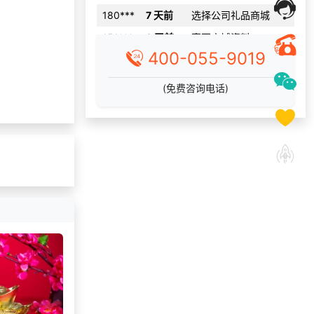
151***
8 天前
索要商城资料
156***
5 天前
选择礼品商城系统
400-055-9019
130***
23 天前
申请按需体验系统
166***
18 天前
选择礼品商城系统
(免费咨询电话)
190***
17 天前
选择了礼品提货系统
193***
23 天前
获取弹性福利资料
131***
14 天前
加入礼品平台
131***
4 天前
选择了礼品提货系统
192***
3 天前
了解福利商城平台
185***
7 天前
索要商城资料
131***
18 天前
咨询一站式福利方案
192***
3 天前
选择定制礼品商城
188***
15 天前
选择福利发放系统
186***
2 天前
选择了企业福利系统