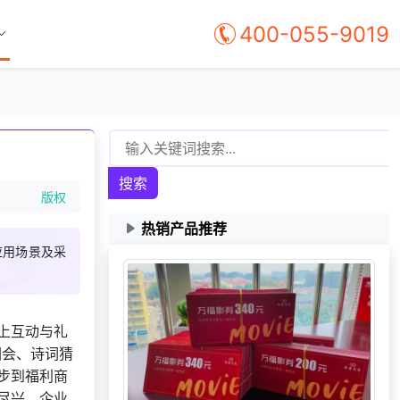
400-055-9019
搜索
版权
热销产品推荐
应用场景及采
上互动与礼
园会、诗词猜
166***
18 天前
选择礼品商城系统
步到福利商
尽兴，企业
190***
17 天前
选择了礼品提货系统