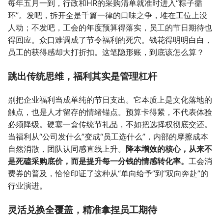
每年五月一到，行政和HR的采购清单就准时进入“粽子循
环”。发吧，拆开全是千篇一律的口味之争，堆在工位上没
人动；不发吧，工会的年度预算得落实，员工的节日期待也
得回应。众口难调成了节令福利的死穴。钱花得明明白白，
员工的获得感却大打折扣。这笔隐形账，到底该怎么算？
跳出传统思维，福利其实是管理杠杆
别把企业福利当成单纯的节日支出。它本质上是文化落地的
触点，也是人才留存的情绪锚点。预算卡得紧，不代表体验
必须降级。硬塞一盒传统节礼品，不如把选择权彻底交还。
当福利从“公司发什么”变成“员工选什么”，内部的摩擦成本
自然消散，团队认同感直线上升。
降本增效的核心，从来不
是死磕采购底价，而是提升每一分钱的情感转化率。
工会消
费券的普及，恰恰印证了这种从“单向给予”到“双向奔赴”的
行业演进。
灵活兑换全覆盖，精准拿捏员工期待