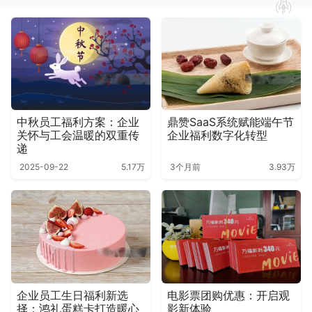
中秋员工福利方案：企业
鼎赞SaaS系统赋能端午节
关怀与工会温暖的双重传
企业福利数字化转型
递
2025-09-22
5.17万
3个月前
3.93万
企业员工生日福利新选
电影票团购优惠：开启观
择：鸿礼蛋糕卡打造暖心
影新体验