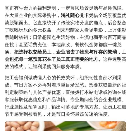
真正有生命力的福利定制，一定兼顾场景灵活与品质保障。
在大量企业的实际采购中，
鸿礼随心兑卡
凭借全场景覆盖优
势脱颖而出。它直接绕开了传统实物分发的痛点，后台整合
了吃喝玩乐的多元权益。周末想陪家人看场电影，上万张影
票随时核销；日常想囤点生活好物，主流电商平台百万商品
任挑；甚至话费充值、本地家政、餐饮代金券都能一键兑
换。
把选择权交给员工，企业省去了物流与库存的繁琐，工
会也把每一笔预算花在了员工真正需要的地方。
这种透明高
效的模式，让福利采购回归服务本质。
把工会福利做成懂人心的长效关怀，组织韧性自然水到渠
成。节日方案不必再对着厚重目录发愁。想要获取最新的福
利定制策略与具体产品优惠，直接拨打本站电话或咨询在线
客服获取优惠信息和产品详情。专业顾问会结合企业规模、
行业属性及预算区间，输出可落地的专属方案。让员工在细
节里感受到被看见，才是节日关怀最该传递的温度。