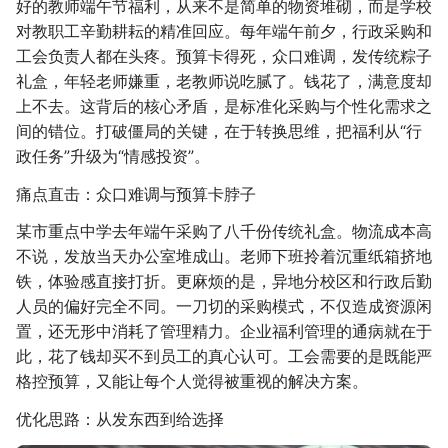
好的教师端午节福利，从来不是简单的物资堆砌，而是学校
对教职工辛勤耕耘的精准回应。每年端午前夕，行政采购和
工会负责人都在头疼。预算卡得死，众口难调，发传统粽子
礼盒，年轻老师嫌重，老教师说吃腻了。钱花了，满意度却
上不去。这背后的核心矛盾，是标准化采购与个性化需求之
间的错位。打破僵局的关键，在于转换思维，把福利从“行
政任务”升级为“情感投资”。
痛点直击：众口难调与预算卡脖子
某市重点中学去年端午采购了八千份传统礼盒。物流成本高
不说，发放当天办公室堆成山。老师下班拎着沉重纸箱挤地
铁，体验感直接打折。更麻烦的是，异地分校区和行政后勤
人员的偏好完全不同。一刀切的采购模式，不仅造成资源闲
置，还无形中消耗了管理精力。企业福利管理的通病就在于
此，花了钱却买不到员工的真心认可。工会需要的是既能严
格控预算，又能让每个人觉得被重视的解决方案。
优化思路：从发东西到给选择