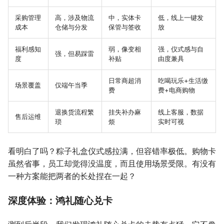
采购管理
高，涉及物流
中，实体卡
低，线上一键发
成本
仓储与分发
保管与签收
放
福利感知
弱，像变相
强，仪式感与自
强，但易踩雷
度
补贴
由度兼具
日常商超消
吃喝玩乐+生活缴
场景覆盖
仅端午当季
费
费+电商购物
退换货流程繁
挂失补办麻
线上客服，数据
售后运维
琐
烦
实时可视
看明白了吗？粽子礼盒仪式感拉满，但容错率极低。购物卡
虽然省事，员工却觉得没温度，而且使用场景受限。有没有
一种方案能把两者的长处捏在一起？
深度体验：鸿礼随心兑卡