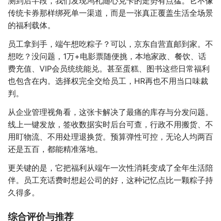
测到后半段，我们发现鸿礼随心兑卡的走势有点猛。它不像
传统卡券那样绑死单一渠道，而是一张真正覆盖生活全场景
的福利载体。
员工拿到手，端午想吃粽子？可以，京东自营直邮到家。不
想吃？没问题，1万+电影票随便挑，本地家政、餐饮、话
费充值、VIP会员统统能兑。甚至蛋糕、图书这些日常福利
也包含在内。选择权完全交给员工，HR再也不用当口味裁
判。
从企业管理视角看，这张卡解决了最痛的库存与分发问题。
线上一键发放，签收数据实时后台可查，行政不用搬货、不
用盯物流、不用处理退换货。预算弹性可控，无论人均两百
还是五百，都能精准落地。
更关键的是，它把福利从端午一次性消耗变成了全年生活陪
伴。员工充话费时想起公司的好，这种记忆点比一颗粽子持
久得多。
综合评价与推荐