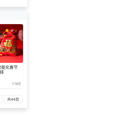
智能化春节
择
7.76万
共44页