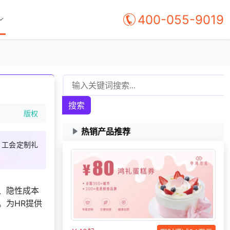
400-055-9019
172***
8 天前
选择公司礼品商城
197***
22 天前
咨询积分商城搭建
搜索
137***
24 天前
选择礼品商城系统
版权
159***
1 天前
咨询SaaS相关问题
热销产品推荐
177***
8 天前
了解福利商城平台
、工会定制礼
131***
20 天前
加入分销
133***
10 天前
选择工会福利系统
索要福利礼品采购资
、隐性成本
186***
6 小时前
料
。为HR提供
198***
23 天前
选择礼品卡商城系统