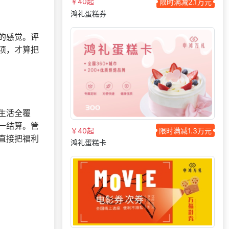
索要福利礼品采购资
￥40起
限时满减2.1万元
190***
17 天前
料
鸿礼蛋糕券
138***
29 天前
选择了企业福利系统
的感觉。评
156***
21 天前
申请按需体验系统
项，才算把
147***
24 天前
选择了企业福利系统
175***
9 天前
选择礼品商城系统
189***
27 天前
选择礼品商城系统
获取礼品采购供应链
175***
10 天前
生活全覆
资料
一结算。管
￥40起
限时满减1.3万元
172***
8 天前
选择公司礼品商城
直接把福利
鸿礼蛋糕卡
197***
22 天前
咨询积分商城搭建
137***
24 天前
选择礼品商城系统
159***
1 天前
咨询SaaS相关问题
177***
8 天前
了解福利商城平台
131***
20 天前
加入分销