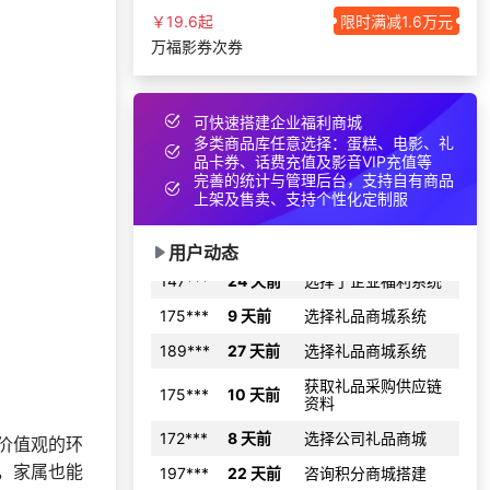
133***
10 天前
选择工会福利系统
￥19.6起
限时满减1.6万元
索要福利礼品采购资
186***
6 小时前
万福影券次券
料
198***
23 天前
选择礼品卡商城系统
可快速搭建企业福利商城
索要福利礼品采购资
190***
17 天前
料
多类商品库任意选择：蛋糕、电影、礼
品卡券、话费充值及影音VIP充值等
138***
29 天前
选择了企业福利系统
完善的统计与管理后台，支持自有商品
上架及售卖、支持个性化定制服
156***
21 天前
申请按需体验系统
147***
24 天前
选择了企业福利系统
用户动态
175***
9 天前
选择礼品商城系统
189***
27 天前
选择礼品商城系统
获取礼品采购供应链
175***
10 天前
资料
172***
8 天前
选择公司礼品商城
197***
22 天前
咨询积分商城搭建
价值观的环
，家属也能
137***
24 天前
选择礼品商城系统