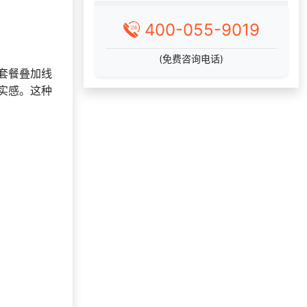
159***
1 天前
咨询SaaS相关问题
400-055-9019
177***
8 天前
了解福利商城平台
131***
20 天前
加入分销
(免费咨询电话)
套餐叠加线
133***
10 天前
选择工会福利系统
实感。这种
索要福利礼品采购资
186***
6 小时前
料
198***
23 天前
选择礼品卡商城系统
索要福利礼品采购资
190***
17 天前
料
138***
29 天前
选择了企业福利系统
156***
21 天前
申请按需体验系统
147***
24 天前
选择了企业福利系统
175***
9 天前
选择礼品商城系统
189***
27 天前
选择礼品商城系统
获取礼品采购供应链
175***
10 天前