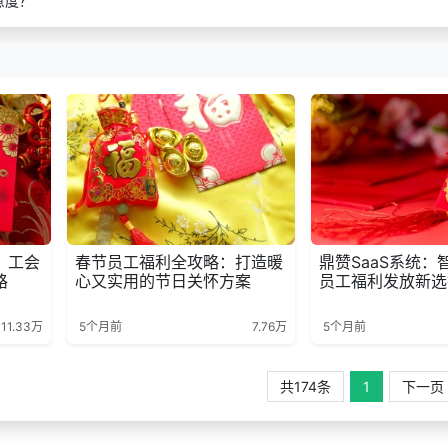
意度？
：工会
春节员工福利全攻略：打造暖
鼎赞SaaS系统：
路
心又实用的节日关怀方案
员工福利发放新选
11.33万
5个月前
7.76万
5个月前
共174条
1
下一页