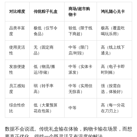
商场/超市购
对比维度
传统粽子礼盒
鸿礼随心兑卡
物卡
品类丰富
极低（仅节令
较低（限于线
极高（覆盖吃
度
食品）
下商超）
喝玩乐用）
使用灵活
无（固定商
中等（限门
高（线上线下
性
品）
店/时段）
通兑）
发放便捷
低（物流/搬
中等（实体卡
高（电子卡即
性
运/存储）
派发）
时到账）
员工感知
弱（转手率
中等（实用但
强（按需自
度
高）
无惊喜）
选，体验好）
综合性价
低（大量预算
高（每一分花
中等
比
花在包装）
在刀刃上）
数据不会说谎。传统礼盒输在体验，购物卡输在场景，而想
要真正优化，得找一个既灵活又有温度的解法。