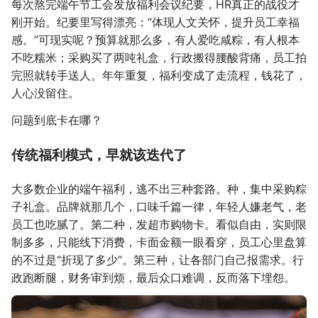
每次熬完端午节工会发放福利会议纪要，HR真正的战役才
刚开始。纪要里写得漂亮：“体现人文关怀，提升员工幸福
感。”可现实呢？预算就那么多，有人爱吃咸粽，有人根本
不吃糯米；采购买了两吨礼盒，行政搬得腰酸背痛，员工拍
完照就转手送人。年年重复，福利变成了走流程，钱花了，
人心没留住。
问题到底卡在哪？
传统福利模式，早就该迭代了
大多数企业的端午福利，逃不出三种套路。种，集中采购粽
子礼盒。品牌就那几个，口味千篇一律，年轻人嫌老气，老
员工也吃腻了。第二种，发超市购物卡。看似自由，实则限
制多多，只能线下消费，卡面金额一眼看穿，员工心里盘算
的不过是“折现了多少”。第三种，让各部门自己报需求。行
政跑断腿，财务审到烦，最后众口难调，反而落下埋怨。