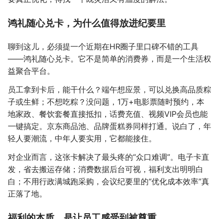
鸿礼随心兑卡，为什么值得放进纪要里
聊到这儿，必须提一个近期在HR圈子里口碑不错的工具
——鸿礼随心兑卡。它不是简单的消费券，而是一个生活权
益聚合平台。
员工拿到卡后，能干什么？端午想应景，可以兑换高品质粽
子或生鲜；不想吃粽？没问题，1万+电影票随时预约，本
地家政、餐饮套餐直接抵扣，话费充值、视频VIP会员也能
一键搞定。京东商品池、品牌蛋糕券同样打通。说白了，年
轻人要潮流，中年人要实用，它都能接住。
对企业而言，这张卡解决了最头疼的“众口难调”。电子卡直
发，省去搬运存储；消费数据后台可视，福利支出明明白
白；不用行政满城跑采购，会议纪要里的“优化成本效率”真
正落了地。
福利的本质，是让员工感受到被尊重