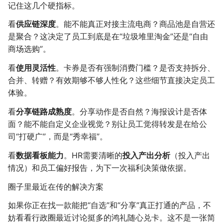
记住这几个硬指标。
看
供应链深度
。能不能真正对接主流电商？商品池是自营还
是聚合？这决定了员工到底是在“垃圾堆里淘金”还是“自由
商场选购”。
看
使用灵活性
。卡券是否有强制消费门槛？是否支持拆分、
合并、转赠？有效期够不够人性化？这些细节直接决定员工
体验。
看
分享链路成熟度
。分享动作是否自然？海报设计是否体
面？能不能自定义企业视觉？别让员工觉得转发是在给公
司“打硬广”，而是“秀幸福”。
看
数据看板能力
。HR需要清晰的
投入产出分析
（投入产出
情况）和员工偏好报告，为下一次福利决策做依据。
圈子里最近在传的解决方案
如果你正在找一款能把“自选”和“分享”真正打通的产品，不
妨看看行政圈最近讨论挺多的鸿礼随心兑卡。这不是一张简