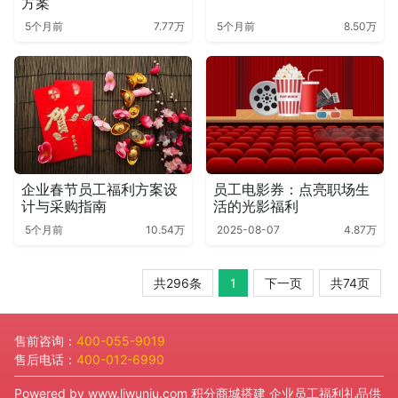
方案
5个月前
7.77万
5个月前
8.50万
企业春节员工福利方案设
员工电影券：点亮职场生
计与采购指南
活的光影福利
5个月前
10.54万
2025-08-07
4.87万
共296条
1
下一页
共74页
售前咨询：
400-055-9019
售后电话：
400-012-6990
Powered by
www.liwuniu.com
积分商城搭建 企业员工福利礼品供