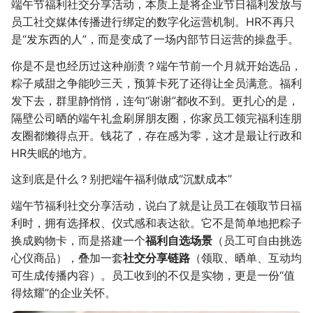
端午节福利社交分享活动，本质上是将企业节日福利发放与
员工社交媒体传播进行绑定的数字化运营机制。HR不再只
是“发东西的人”，而是变成了一场内部节日运营的操盘手。
你是不是也经历过这种崩溃？端午节前一个月就开始选品，
粽子咸甜之争能吵三天，预算卡死了还得让全员满意。福利
发下去，群里静悄悄，连句“谢谢”都收不到。更扎心的是，
隔壁公司晒的端午礼盒刷屏朋友圈，你家员工领完福利连朋
友圈都懒得点开。钱花了，存在感为零，这才是最让行政和
HR失眠的地方。
这到底是什么？别把端午福利做成“沉默成本”
端午节福利社交分享活动，说白了就是让员工在领取节日福
利时，拥有选择权、仪式感和表达欲。它不是简单地把粽子
换成购物卡，而是搭建一个
福利自选场景
（员工可自由挑选
心仪商品），叠加一套
社交分享链路
（领取、晒单、互动均
可生成传播内容）。员工收到的不仅是实物，更是一份“值
得炫耀”的企业关怀。