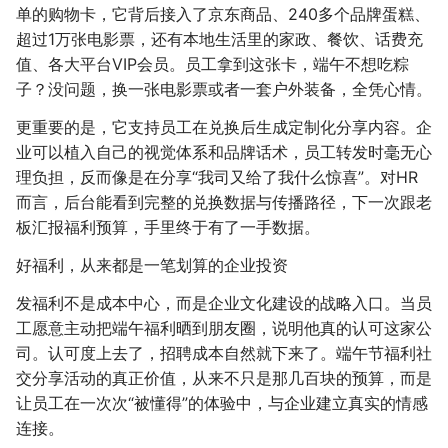
单的购物卡，它背后接入了京东商品、240多个品牌蛋糕、
超过1万张电影票，还有本地生活里的家政、餐饮、话费充
值、各大平台VIP会员。员工拿到这张卡，端午不想吃粽
子？没问题，换一张电影票或者一套户外装备，全凭心情。
更重要的是，它支持员工在兑换后生成定制化分享内容。企
业可以植入自己的视觉体系和品牌话术，员工转发时毫无心
理负担，反而像是在分享“我司又给了我什么惊喜”。对HR
而言，后台能看到完整的兑换数据与传播路径，下一次跟老
板汇报福利预算，手里终于有了一手数据。
好福利，从来都是一笔划算的企业投资
发福利不是成本中心，而是企业文化建设的战略入口。当员
工愿意主动把端午福利晒到朋友圈，说明他真的认可这家公
司。认可度上去了，招聘成本自然就下来了。端午节福利社
交分享活动的真正价值，从来不只是那几百块的预算，而是
让员工在一次次“被懂得”的体验中，与企业建立真实的情感
连接。