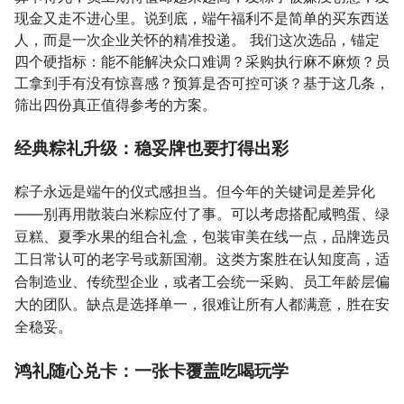
现金又走不进心里。说到底，端午福利不是简单的买东西送
人，而是一次企业关怀的精准投递。 我们这次选品，锚定
四个硬指标：能不能解决众口难调？采购执行麻不麻烦？员
工拿到手有没有惊喜感？预算是否可控可谈？基于这几条，
筛出四份真正值得参考的方案。
经典粽礼升级：稳妥牌也要打得出彩
粽子永远是端午的仪式感担当。但今年的关键词是差异化
——别再用散装白米粽应付了事。可以考虑搭配咸鸭蛋、绿
豆糕、夏季水果的组合礼盒，包装审美在线一点，品牌选员
工日常认可的老字号或新国潮。这类方案胜在认知度高，适
合制造业、传统型企业，或者工会统一采购、员工年龄层偏
大的团队。缺点是选择单一，很难让所有人都满意，胜在安
全稳妥。
鸿礼随心兑卡：一张卡覆盖吃喝玩学