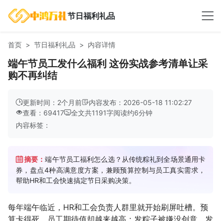
节日福利礼品
首页
节日福利礼品
内容详情
端午节员工发什么福利 这份实战参考清单让采
购不再纠结
更新时间：2个月前
内容发布：2026-05-18 11:02:27
查看：69417
全文共
1191
字
阅读约
6
分钟
内容标签：
摘要：
端午节员工福利怎么选？从传统粽礼到全场景通用卡
券，盘点4种高满意度方案，兼顾预算控制与员工真实需求，
帮助HR和工会快速搞定节日采购决策。
每年端午临近，HR和工会负责人群里就开始刷屏吐槽。预
算卡得死，员工期待值却越来越高；发粽子被嫌没创意，发