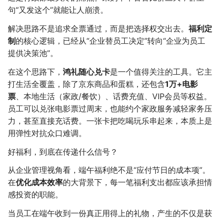
句“又发这个”就能让人崩溃。
解决思路不是追求全票通过，而是把选择权交出去。
福利定
制
的核心逻辑，已经从“企业替员工决定”转向“企业为员工
提供决策池”。
在这个思路下，
鸿礼随心兑卡
是一个值得关注的工具。它主
打生活全覆盖，除了京东商品和蛋糕，还包含
1万+电影
票
、本地生活（家政/餐饮）、话费充值、VIP会员等权益。
员工可以兑张电影票过周末，也能约个家政服务减轻家务压
力，甚至直接充话费。一张卡把吃喝玩乐串起来，本质上是
用弹性对抗众口难调。
好福利，到底在传递什么信号？
从企业管理视角看，端午福利绝不是“应付节日的成本项”。
在
优化成本效率
的大背景下，每一笔福利支出都应该承担情
感投资的职能。
当员工在端午收到一份真正用得上的礼物，产生的不仅是获