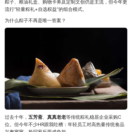
粽子、粮油礼盒、购物卡券及定制文创仍是主流，但今年更
流行“轻量粽礼+自选权益”的组合模式。
为什么粽子不再是唯一答案？
过去十年，
五芳斋
、
真真老老
等传统粽礼稳居企业采购C
位。但今年不少HR跟我吐槽：年轻员工对高热量传统食品
兴趣寥寥，拎回家反而成负担。