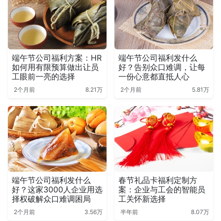
端午节公司福利方案：HR
端午节公司福利发什么
如何用有限预算做出让员
好？告别众口难调，让每
工眼前一亮的选择
一份心意都直抵人心
2个月前
8.21万
2个月前
5.81万
端午节公司福利发什么
春节礼品卡福利定制方
好？这家3000人企业用选
案：企业与工会的智能员
择权破解众口难调困局
工关怀新选择
2个月前
3.56万
半年前
8.07万