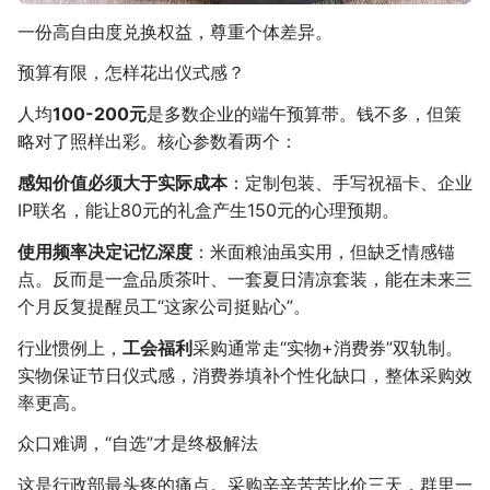
一份高自由度兑换权益，尊重个体差异。
预算有限，怎样花出仪式感？
人均
100-200元
是多数企业的端午预算带。钱不多，但策
略对了照样出彩。核心参数看两个：
感知价值必须大于实际成本
：定制包装、手写祝福卡、企业
IP联名，能让80元的礼盒产生150元的心理预期。
使用频率决定记忆深度
：米面粮油虽实用，但缺乏情感锚
点。反而是一盒品质茶叶、一套夏日清凉套装，能在未来三
个月反复提醒员工“这家公司挺贴心”。
行业惯例上，
工会福利
采购通常走“实物+消费券”双轨制。
实物保证节日仪式感，消费券填补个性化缺口，整体采购效
率更高。
众口难调，“自选”才是终极解法
这是行政部最头疼的痛点。采购辛辛苦苦比价三天，群里一