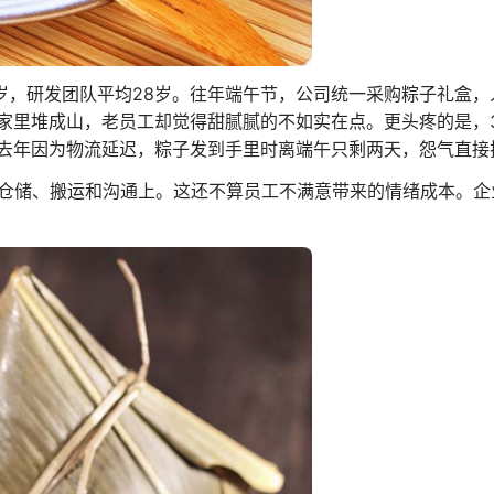
岁，研发团队平均28岁。往年端午节，公司统一采购粽子礼盒，人
家里堆成山，老员工却觉得甜腻腻的不如实在点。更头疼的是，3
去年因为物流延迟，粽子发到手里时离端午只剩两天，怨气直接
了仓储、搬运和沟通上。这还不算员工不满意带来的情绪成本。企