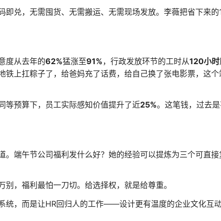
码即兑，无需囤货、无需搬运、无需现场发放。李薇把省下来的1
意度从去年的
62%
猛涨至
91%
，行政发放环节的工时从
120小时
地铁上扛粽子了，给爸妈充了话费，给自己换了张电影票，这个
同等预算下，员工实际感知价值提升了近
25%
。这笔钱，过去是
道。端午节公司福利发什么好？她的经验可以提炼为三个可直接
万别，福利最怕一刀切。给选择权，就是给尊重。
系统，而是让HR回归人的工作——设计更有温度的企业文化互