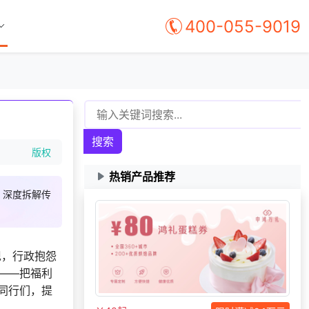
400-055-9019
搜索
版权
热销产品推荐
。深度拆解传
138***
29 天前
申请按需体验系统
获取礼品商城搭建资
186***
17 天前
料
现，行政抱怨
138***
24 天前
咨询积分商城搭建
——把福利
166***
21 天前
选择礼品卡商城系统
同行们，提