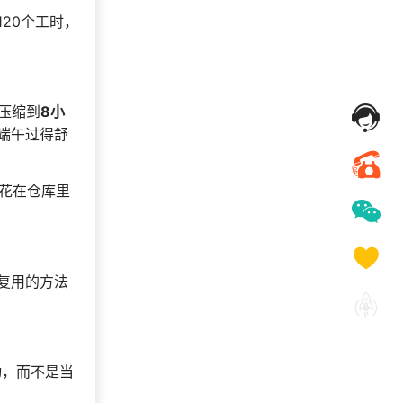
193***
16 天前
选择福利发放系统
20个工时，
175***
11 天前
选择了企业福利系统
185***
8 天前
咨询积分商城搭建
175***
21 天前
选择礼品卡券系统
压缩到
8小
190***
10 天前
加入礼品平台
端午过得舒
索要福利礼品采购资
155***
24 天前
料
176***
17 天前
咨询一站式福利方案
花在仓库里
复用的方法
动，而不是当