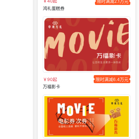
索要福利礼品采购资
￥40起
限时满减2.1万元
139***
29 天前
料
鸿礼蛋糕券
138***
15 天前
选择礼品卡商城系统
获取礼品商城搭建资
139***
23 天前
料
178***
2 天前
咨询供应商礼品
158***
2 天前
加入礼品平台
193***
16 天前
选择福利发放系统
175***
11 天前
选择了企业福利系统
￥90起
限时满减6.4万元
185***
8 天前
咨询积分商城搭建
万福影卡
175***
21 天前
选择礼品卡券系统
190***
10 天前
加入礼品平台
索要福利礼品采购资
155***
24 天前
料
176***
17 天前
咨询一站式福利方案
138***
29 天前
申请按需体验系统