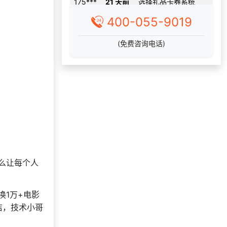
190***
10 天前
加入礼品平台
索要福利礼品采购资
400-055-9019
155***
24 天前
料
176***
17 天前
咨询一站式福利方案
(免费咨询电话)
138***
29 天前
申请按需体验系统
获取礼品商城搭建资
186***
17 天前
料
138***
24 天前
咨询积分商城搭建
166***
21 天前
选择礼品卡商城系统
索要福利礼品采购资
139***
29 天前
料
138***
15 天前
选择礼品卡商城系统
么让每个人
获取礼品商城搭建资
139***
23 天前
料
1万+电影
178***
2 天前
咨询供应商礼品
洁，技术小哥
158***
2 天前
加入礼品平台