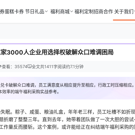
券
蛋糕卡券
节日礼品
福利商城
福利定制
招商合作
关于我们
家3000人企业用选择权破解众口难调困局
查看：35574
全文共
1411
字
阅读约
7.1
分钟
心兑卡破解众口难调，员工满意度从相应提升至相应，行政工时压缩相应
本效率的端午福利采购实战参考。
始失眠。粽子、咸蛋、粮油礼盒，年年老三样，员工吐槽不如折
题折磨了整整三年。直到去年，她带着团队做了一次大胆的尝试
工作量反而腰斩。这个案例，或许能给正在纠结端午福利采购的