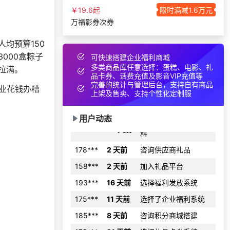
获取礼品商城搭建资
￥19.6起
限时满减1.6万元
186***
17 天前
料
万福影券次券
138***
24 天前
咨询积分商城搭建
均预算150
166***
21 天前
选择礼品卡商城系统
000盒粽子
可快速搭建企业福利商城
索要福利礼品采购资
多类商品库任意选择：蛋糕、电影、礼
拉满。
139***
29 天前
料
品卡券、话费充值及影音VIP充值等
完善的统计与管理后台，支持自有商品
业花钱办糟
138***
15 天前
选择礼品卡商城系统
上架及售卖、支持个性化定制服
获取礼品商城搭建资
139***
23 天前
料
用户动态
178***
2 天前
咨询供应商礼品
158***
2 天前
加入礼品平台
193***
16 天前
选择福利发放系统
175***
11 天前
选择了企业福利系统
185***
8 天前
咨询积分商城搭建
175***
21 天前
选择礼品卡券系统