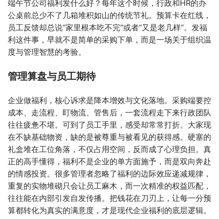
端午节公司福利发什么好？每年这个时候，行政和HR的办
公桌前总少不了几箱堆积如山的传统节礼。预算卡在红线，
员工反馈却总说“家里根本吃不完”或者“又是老几样”。发福
利这件事，早就不是简单的采购下单，而是一场关于组织温
度与管理智慧的考验。
管理算盘与员工期待
企业做福利，核心诉求是降本增效与文化落地。采购端要控
成本、走流程、盯物流、管售后，一套流程走下来行政团队
往往疲惫不堪。可到了员工手里，感受却常常打折。大家现
在不缺基础物资，缺的是被尊重与被看见的获得感。硬塞的
礼盒堆在工位角落，不仅占用空间，反而成了心理负担。真
正的高手懂得，福利不是企业的单方面施予，而是双向奔赴
的情感投资。很多管理者忽略了福利的边际效应递减规律，
重复的实物堆砌只会让员工麻木，而一次精准的权益匹配，
往往能在内部引发自发传播。把钱花在刀刃上，让每一分预
算都转化为真实的满意度，才是现代企业福利的底层逻辑。