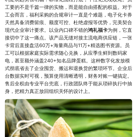
工要的不是千篇一律的实物，而是能自由搭配的权益。对于
工会而言，福利采购的合规审计一直是个难题，电子化卡券
天然具备消费留痕、额度可控、杜绝虚报等优势，完美契合
现代企业审计要求。以业内口碑不错的
鸿礼福卡
为例，它直
接切中了这一痛点。该产品无缝对接主流电商供应链，一张
卡背后直接盘活60万+海量商品与11万+精选图书资源。员
工可以根据家庭实际需求随心兑换，从应季生鲜到数码家
电，甚至额外涵盖240+知名品牌蛋糕。这种数字化发放模
式彻底省去了企业囤货、搬运和退换货的繁琐环节。企业后
台数据实时可视，预算使用清晰透明，财务对账一键搞定。
售后全权由专业平台兜底，行政团队终于能从琐碎执行中抽
身，把精力真正放回组织关怀的设计上。