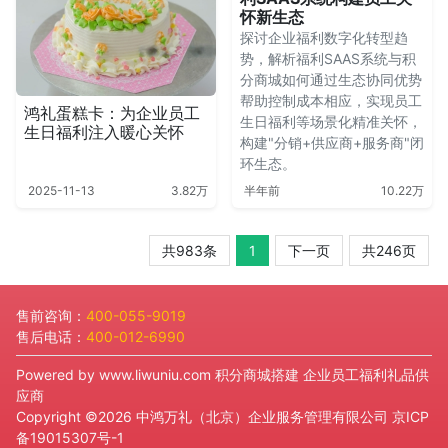
怀新生态
探讨企业福利数字化转型趋
势，解析福利SAAS系统与积
分商城如何通过生态协同优势
帮助控制成本相应，实现员工
鸿礼蛋糕卡：为企业员工
生日福利等场景化精准关怀，
生日福利注入暖心关怀
构建"分销+供应商+服务商"闭
环生态。
2025-11-13
3.82万
半年前
10.22万
共983条
1
下一页
共246页
售前咨询：
400-055-9019
售后电话：
400-012-6990
Powered by
www.liwuniu.com
积分商城搭建 企业员工福利礼品供
应商
Copyright ©2026 中鸿万礼（北京）企业服务管理有限公司
京ICP
备19015307号-1