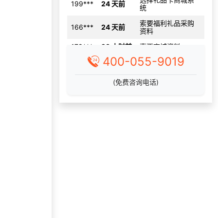
索要福利礼品采购
166***
24 天前
资料
178***
23 小时前
索要商城资料
199***
25 天前
咨询积分商城搭建
400-055-9019
选择了礼品提货系
153***
28 天前
统
(免费咨询电话)
136***
17 天前
选择福利发放系统
选择了企业福利系
182***
16 天前
统
获取礼品商城搭建
130***
4 天前
资料
133***
4 天前
加入分销
173***
2 天前
咨询工会福利平台
198***
1 天前
选择礼品卡券系统
185***
10 天前
选择福利发放系统
155***
9 天前
加入礼品平台