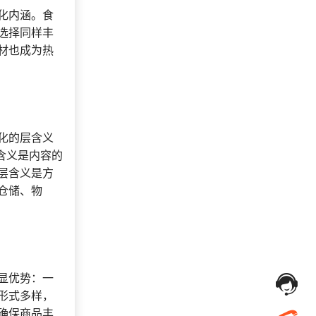
选择了礼品提货系
化内涵。食
134***
26 天前
统
选择同样丰
获取礼品商城搭建
材也成为热
147***
8 天前
资料
176***
4 天前
选择礼品卡券系统
选择礼品卡商城系
199***
24 天前
统
索要福利礼品采购
化的层含义
166***
24 天前
资料
含义是内容的
178***
23 小时前
索要商城资料
层含义是方
仓储、物
199***
25 天前
咨询积分商城搭建
选择了礼品提货系
153***
28 天前
统
136***
17 天前
选择福利发放系统
选择了企业福利系
182***
16 天前
显优势：一
统
形式多样，
确保商品丰