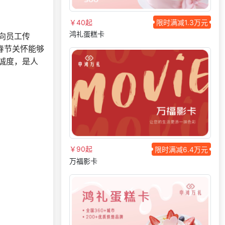
198***
1 天前
选择礼品卡券系统
￥40起
限时满减1.3万元
185***
10 天前
选择福利发放系统
鸿礼蛋糕卡
向员工传
155***
9 天前
加入礼品平台
春节关怀能够
选择了礼品提货系
134***
26 天前
诚度，是人
统
获取礼品商城搭建
147***
8 天前
资料
176***
4 天前
选择礼品卡券系统
选择礼品卡商城系
199***
24 天前
统
索要福利礼品采购
166***
24 天前
￥90起
限时满减6.4万元
资料
万福影卡
178***
23 小时前
索要商城资料
199***
25 天前
咨询积分商城搭建
选择了礼品提货系
153***
28 天前
统
136***
17 天前
选择福利发放系统