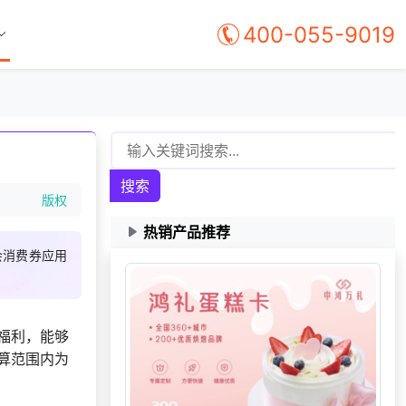
400-055-9019
搜索
版权
热销产品推荐
会消费券应用
获取礼品商城搭建
130***
4 天前
资料
福利，能够
算范围内为
133***
4 天前
加入分销
173***
2 天前
咨询工会福利平台