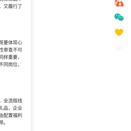
，又履行了
既要体现心
性审查不可
同样重要，
不同岗位、
，全流程线
礼品，企业
由配置福利
带。