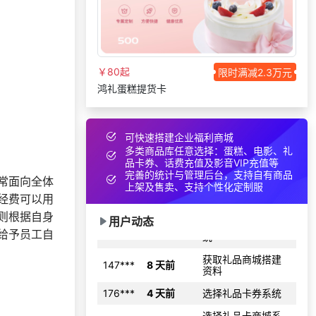
选择了企业福利系
182***
16 天前
统
获取礼品商城搭建
130***
4 天前
资料
￥80起
限时满减2.3万元
鸿礼蛋糕提货卡
133***
4 天前
加入分销
173***
2 天前
咨询工会福利平台
198***
1 天前
选择礼品卡券系统
可快速搭建企业福利商城
多类商品库任意选择：蛋糕、电影、礼
185***
10 天前
选择福利发放系统
品卡券、话费充值及影音VIP充值等
完善的统计与管理后台，支持自有商品
155***
9 天前
加入礼品平台
常面向全体
上架及售卖、支持个性化定制服
经费可以用
选择了礼品提货系
134***
26 天前
统
则根据自身
用户动态
给予员工自
获取礼品商城搭建
147***
8 天前
资料
176***
4 天前
选择礼品卡券系统
选择礼品卡商城系
199***
24 天前
统