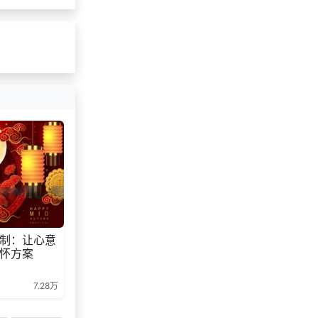
制：让心意
怀方案
7.28万