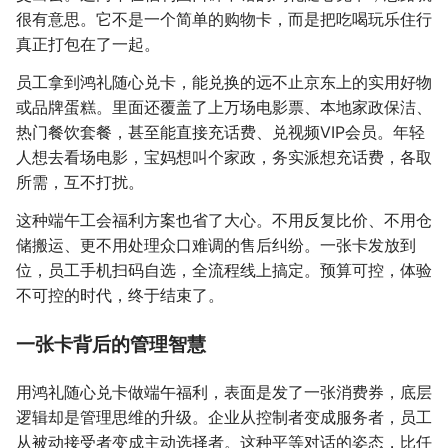
很有意思。它不是一个简单的购物卡，而是把吃喝玩乐住行
真正打包在了一起。
员工拿到鸿礼随心兑卡，能兑换的远不止京东上的实用好物
或品牌蛋糕。里面还覆盖了上万场电影票、本地家政保洁、
热门餐饮套餐，甚至能直接充话费、兑视频VIP会员。年轻
人想去看场电影，宝妈想叫个家政，务实派想充话费，各取
所需，互不打扰。
这种端午工会福利方案也省了大心。不用反复比价、不用仓
储搬运、更不用处理众口难调的售后纠纷。一张卡发放到
位，员工手机扫码自选，全流程线上搞定。预算可控，体验
不可控的时代，终于结束了。
一张卡背后的管理智慧
用鸿礼随心兑卡做端午福利，表面是发了一张消费券，底层
逻辑却是管理思维的升级。企业从控制者变成服务者，员工
从被动接受者变成主动选择者。这种平等对话的姿态，比任