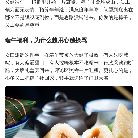
又到端午，HR群里开始一片哀嚎。粽子礼盒堆成山，员工
领完面无表情；预算年年涨，满意度年年降。问题到底出在
哪？不是钱没花到位，而是思路没转过来。你发的是粽子，
员工要的是尊重。
端午福利，为什么越用心越挨骂
众口难调这件事，在端午节被放大到了极致。有人只吃咸
粽，有人偏爱甜口，有人控糖根本不吃糯米。行政采购跑断
腿，大牌礼盒买回来，评论区照样一片吐槽。更扎心的是，
很多员工把粽子拎回家，转手就送给了门卫大爷。