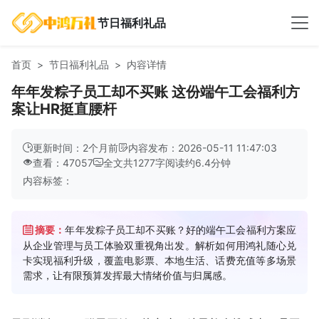
节日福利礼品
首页
节日福利礼品
内容详情
年年发粽子员工却不买账 这份端午工会福利方
案让HR挺直腰杆
更新时间：2个月前
内容发布：2026-05-11 11:47:03
查看：47057
全文共
1277
字
阅读约
6.4
分钟
内容标签：
摘要：
年年发粽子员工却不买账？好的端午工会福利方案应
从企业管理与员工体验双重视角出发。解析如何用鸿礼随心兑
卡实现福利升级，覆盖电影票、本地生活、话费充值等多场景
需求，让有限预算发挥最大情绪价值与归属感。