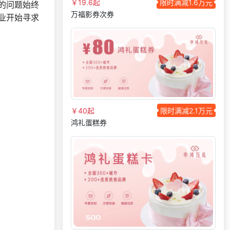
￥19.6起
限时满减1.6万元
的问题始终
万福影券次券
189***
29 天前
了解礼品代发系统
业开始寻求
获取礼品商城搭建资
139***
1 天前
料
152***
9 天前
选择礼品卡商城系统
187***
23 天前
加入礼品平台
180***
18 天前
咨询积分商城搭建
166***
26 天前
选择福利发放系统
￥40起
限时满减2.1万元
150***
14 天前
咨询SaaS相关问题
鸿礼蛋糕券
189***
7 天前
选择了企业福利系统
149***
21 小时前
了解礼品代发系统
177***
17 天前
加入分销
199***
22 天前
咨询供应商礼品
182***
16 天前
选择了礼品提货系统
158***
29 天前
咨询SaaS相关问题