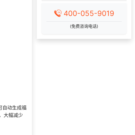
199***
22 天前
咨询供应商礼品
400-055-9019
182***
16 天前
选择了礼品提货系统
158***
29 天前
咨询SaaS相关问题
(免费咨询电话)
181***
1 天前
选择公司礼品商城
索要福利礼品采购资
138***
22 天前
料
151***
29 天前
索要商城资料
189***
29 天前
了解礼品代发系统
获取礼品商城搭建资
139***
1 天前
料
152***
9 天前
选择礼品卡商城系统
187***
23 天前
加入礼品平台
可自动生成福
180***
18 天前
咨询积分商城搭建
，大幅减少
166***
26 天前
选择福利发放系统
150***
14 天前
咨询SaaS相关问题