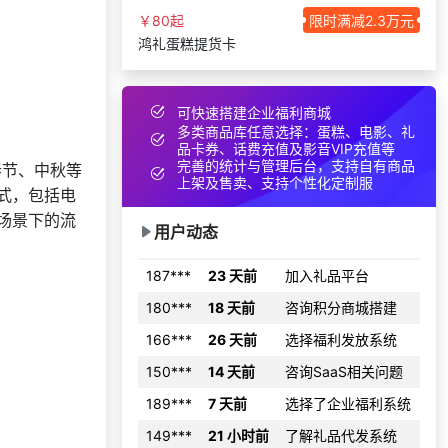
181***
1 天前
选择公司礼品商城
￥80起
限时满减2.3万元
鸿礼蛋糕提货卡
索要福利礼品采购资
138***
22 天前
料
151***
29 天前
索要商城资料
可快速搭建企业福利商城
189***
29 天前
了解礼品代发系统
多类商品库任意选择：蛋糕、电影、礼
品卡券、话费充值及影音VIP充值等
获取礼品商城搭建资
139***
1 天前
完善的统计与管理后台，支持自有商品
春节、中秋等
料
上架及售卖、支持个性化定制服
式，包括电
152***
9 天前
选择礼品卡商城系统
场景下的流
用户动态
187***
23 天前
加入礼品平台
180***
18 天前
咨询积分商城搭建
166***
26 天前
选择福利发放系统
150***
14 天前
咨询SaaS相关问题
189***
7 天前
选择了企业福利系统
149***
21 小时前
了解礼品代发系统
177***
17 天前
加入分销