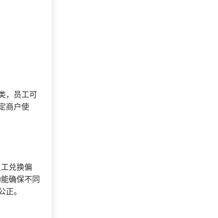
类，员工可
定商户使
员工兑换偏
功能确保不同
公正。