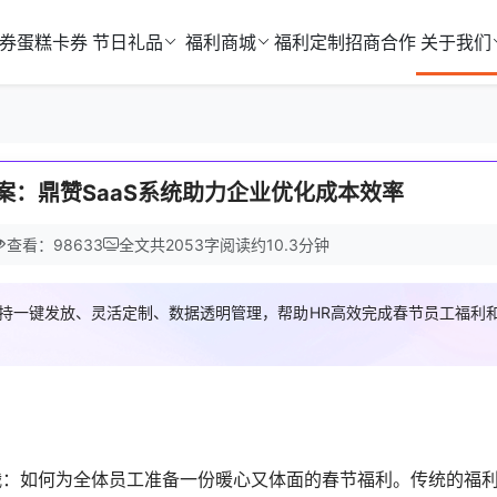
券
蛋糕卡券
节日礼品
福利商城
福利定制
招商合作
关于我们
案：鼎赞SaaS系统助力企业优化成本效率
查看：98633
全文共
2053
字
阅读约
10.3
分钟
支持一键发放、灵活定制、数据透明管理，帮助HR高效完成春节员工福利
战：如何为全体员工准备一份暖心又体面的春节福利。传统的福