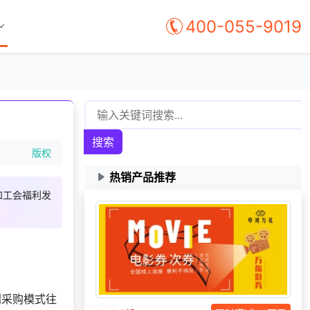
400-055-9019
搜索
版权
热销产品推荐
和工会福利发
158***
29 天前
咨询SaaS相关问题
181***
1 天前
选择公司礼品商城
索要福利礼品采购资
138***
22 天前
料
利采购模式往
151***
29 天前
索要商城资料