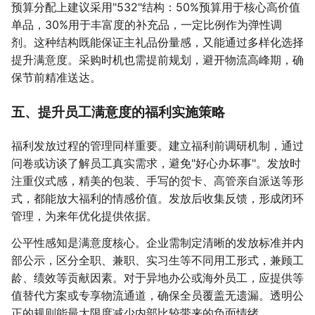
预算分配上建议采用"532"结构：50%预算用于核心高价值
单品，30%用于丰富度的补充品，一定比例作为弹性调
剂。这种结构既能保证主礼品份量感，又能通过多样化选择
提升满意度。采购时机也需提前规划，避开物流高峰期，确
保节前精准送达。
五、提升员工满意度的福利实施策略
福利发放过程的管理同样重要。建立福利前调研机制，通过
问卷或访谈了解员工真实需求，避免"好心办坏事"。发放时
注重仪式感，精美的包装、手写的贺卡、高管亲自派送等形
式，都能放大福利的情感价值。发放后收集反馈，形成闭环
管理，为来年优化提供依据。
公平性感知是满意度核心。企业需制定清晰的发放标准并内
部公示，区分全职、兼职、实习生等不同用工形式，兼顾工
龄、绩效等贡献因素。对于异地办公或海外员工，应提供等
值替代方案或专享物流通道，确保全员覆盖无遗漏。透明公
正的规则能最大限度减少内部比较带来的负面情绪。