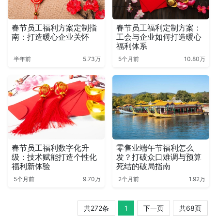
春节员工福利方案定制指
春节员工福利定制方案：
南：打造暖心企业关怀
工会与企业如何打造暖心
福利体系
半年前
5.73万
5个月前
10.80万
春节员工福利数字化升
零售业端午节福利怎么
级：技术赋能打造个性化
发？打破众口难调与预算
福利新体验
死结的破局指南
5个月前
9.70万
2个月前
1.92万
共272条
1
下一页
共68页