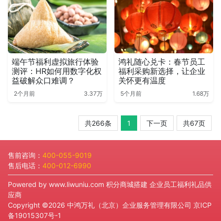
端午节福利虚拟旅行体验
鸿礼随心兑卡：春节员工
测评：HR如何用数字化权
福利采购新选择，让企业
益破解众口难调？
关怀更有温度
2个月前
3.37万
5个月前
1.68万
共266条
1
下一页
共67页
售前咨询：
400-055-9019
售后电话：
400-012-6990
Powered by
www.liwuniu.com
积分商城搭建 企业员工福利礼品供
应商
Copyright ©2026 中鸿万礼（北京）企业服务管理有限公司
京ICP
备19015307号-1