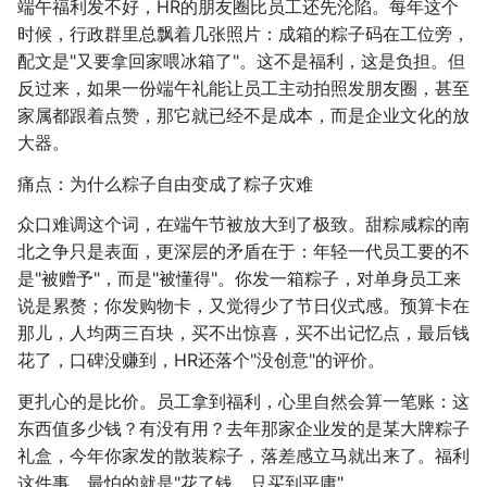
端午福利发不好，HR的朋友圈比员工还先沦陷。每年这个
时候，行政群里总飘着几张照片：成箱的粽子码在工位旁，
配文是"又要拿回家喂冰箱了"。这不是福利，这是负担。但
反过来，如果一份端午礼能让员工主动拍照发朋友圈，甚至
家属都跟着点赞，那它就已经不是成本，而是企业文化的放
大器。
痛点：为什么粽子自由变成了粽子灾难
众口难调这个词，在端午节被放大到了极致。甜粽咸粽的南
北之争只是表面，更深层的矛盾在于：年轻一代员工要的不
是"被赠予"，而是"被懂得"。你发一箱粽子，对单身员工来
说是累赘；你发购物卡，又觉得少了节日仪式感。预算卡在
那儿，人均两三百块，买不出惊喜，买不出记忆点，最后钱
花了，口碑没赚到，HR还落个"没创意"的评价。
更扎心的是比价。员工拿到福利，心里自然会算一笔账：这
东西值多少钱？有没有用？去年那家企业发的是某大牌粽子
礼盒，今年你家发的散装粽子，落差感立马就出来了。福利
这件事，最怕的就是"花了钱，只买到平庸"。