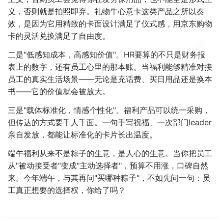
义，否则就是拍照即弃。礼物牛心意卡这类产品之所以奏
效，是因为它用精致的卡面设计满足了仪式感，用京东购物
卡的灵活兑换满足了自由度。
二是"低感知成本，高感知价值"。HR要算的不只是财务报
表上的数字，还有员工心里的那本账。当福利能够精准对接
员工的真实生活场景——无论是充话费、买日用品还是换本
书——它的价值就会被放大。
三是"载体标准化，情感个性化"。福利产品可以统一采购，
但传达的方式要千人千面。一句手写祝福、一次部门leader
亲自发放，都能让标准化的卡片长出温度。
端午福利从来不是粽子的生意，是人心的生意。当你把员工
从"被动接受者"变成"主动选择者"，预算不用涨，口碑自然
来。今年端午，与其再问"买哪种粽子"，不如先问一句：员
工真正想要的选择权，你给了吗？