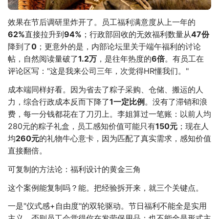
效果在节后调研里炸开了。员工福利满意度从上一年的
62%
直接拉升到
94%
；行政部回收的无效福利数量从
47份
降到了
0
；更意外的是，内部论坛里关于端午福利的讨论
帖，自然阅读量破了
1.2万
，是往年热度的
6倍
。有员工在
评论区写："这是我来公司三年，次觉得HR懂我们。"
成本端同样好看。因为省去了粽子采购、仓储、搬运的人
力，综合行政成本反而下降了
1一定比例
。没有了滞销和浪
费，每一分钱都花在了刀刃上。李姐算过一笔账：以前人均
280元的粽子礼盒，员工感知价值可能只有
150元
；现在人
均
260元
的礼物牛心意卡，因为匹配了真实需求，感知价值
直接翻倍。
可复制的方法论：福利设计的黄金三角
这个案例能复制吗？能。把经验拆开来，就三个关键点。
一是"仪式感+自由度"的双轮驱动。节日福利不能全是实用
主义，否则员工会觉得你在发劳保用品；也不能全是形式主