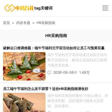
tag关键词
首页
内容专题
HR采购指南
HR采购指南
破解众口难调难题：端午节福利元宇宙活动如何让员工与预算双赢
端午节福利元宇宙活动通过虚拟互动与
数字兑换结合，解决企业福利众口难调
与预算管控难...
2026-06-06
1.49万
员工端午节福利怎么发不踩雷？这份HR采购指南请收好
端午福利采购指南聚焦HR核心痛点，拆
解需求匹配、品控溯源与预算分层逻
辑。提供避坑...