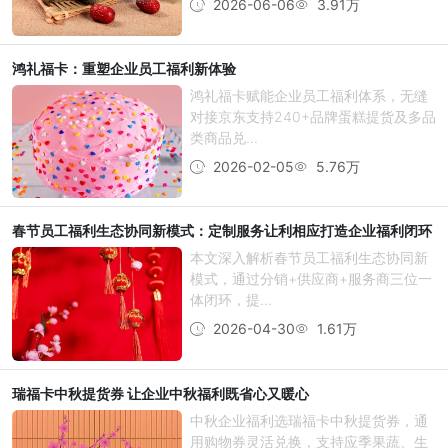
2026-06-06
3.91万
鸿礼福卡：重塑企业员工福利新体验
鸿礼福卡赋能企业员工福利体系，无缝
对接京东支持240+品牌蛋糕提货及多品
类商品兑...
2026-02-05
5.76万
春节员工福利生态协同新模式：定制服务让利相应打造企业福利闭环
本文深入解析春节员工福利生态协同新
模式，通过分销+供应商+服务商三位一
体闭环，提...
2026-04-30
1.61万
瑞福卡中秋提货券 让企业中秋福利既省心又暖心
中秋企业福利选瑞福卡中秋提货券，通
用购物券灵活兑换，支持应季果蔬、生