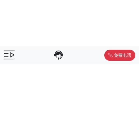
免费电话
售前咨询：
400-055-9019
售后电话：
400-012-6990
Powered by
www.liwuniu.com
积分商城搭建 企业员工福利礼品供
应商