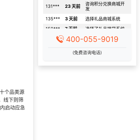
135***
3 天前
选择礼品商城系统
159***
7 天前
选择了礼品提货系统
139***
7 天前
选择了礼品提货系统
157***
15 天前
选择礼品卡券系统
400-055-9019
索要福利礼品采购资
156***
17 天前
料
(免费咨询电话)
159***
3 天前
选择定制礼品商城
156***
1 天前
申请按需体验系统
咨询积分兑换商城开
183***
9 天前
发
数十个品类源
152***
9 天前
申请按需体验系统
视。线下则筛
131***
28 天前
了解福利商城平台
时内启动应急
180***
29 天前
申请按需体验系统
145***
22 天前
选择礼品卡券系统
190***
25 天前
加入礼品平台