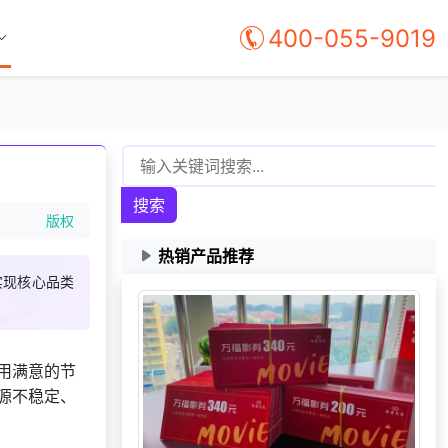
400-055-9019
搜索
版权
热销产品推荐
实现核心品类
用满意的节
源不稳定、
159***
3 天前
选择定制礼品商城