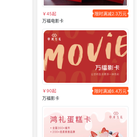
156***
1 天前
申请按需体验系统
咨询积分兑换商城开
183***
9 天前
￥45起
限时满减2.3万元
发
万福电影卡
152***
9 天前
申请按需体验系统
131***
28 天前
了解福利商城平台
180***
29 天前
申请按需体验系统
145***
22 天前
选择礼品卡券系统
190***
25 天前
加入礼品平台
191***
26 天前
加入礼品平台
171***
16 天前
加入礼品平台
￥90起
限时满减6.4万元
咨询积分兑换商城开
131***
23 天前
万福影卡
发
135***
3 天前
选择礼品商城系统
159***
7 天前
选择了礼品提货系统
139***
7 天前
选择了礼品提货系统