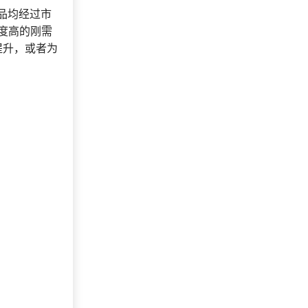
商品均经过市
191***
26 天前
加入礼品平台
度高的刚需
171***
16 天前
加入礼品平台
提升，或者为
咨询积分兑换商城开
131***
23 天前
发
135***
3 天前
选择礼品商城系统
159***
7 天前
选择了礼品提货系统
139***
7 天前
选择了礼品提货系统
157***
15 天前
选择礼品卡券系统
索要福利礼品采购资
156***
17 天前
料