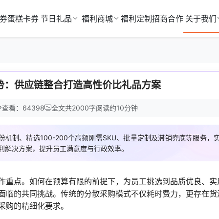
券
蛋糕卡券
节日礼品
福利商城
福利定制
招商合作
关于我们
势：供应链整合打造高性价比礼品方案
查看：64398
全文共
2000
字
阅读约
10
分钟
机制、精选100-200个高频刚需SKU、批量定制及滞销兜底等服务，
福利解决方案，提升员工满意度与行政效率。
作重点。如何在预算有限的前提下，为员工挑选到品质优良、实
面临的共同挑战。传统的分散采购模式不仅耗时费力，更存在货
采购的精细化要求。