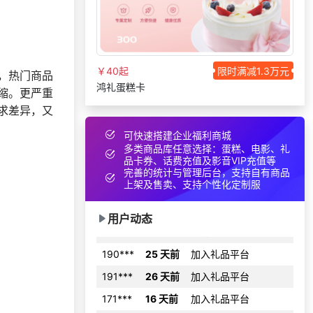
157***
15 天前
选择礼品卡券系统
索要福利礼品采购资
156***
17 天前
料
159***
3 天前
选择定制礼品商城
￥40起
限时满减1.3万元
，热门商品
156***
1 天前
申请按需体验系统
鸿礼蛋糕卡
缩。更严重
咨询积分兑换商城开
183***
9 天前
求差异，又
发
可快速搭建企业福利商城
152***
9 天前
申请按需体验系统
多类商品库任意选择：蛋糕、电影、礼
131***
28 天前
了解福利商城平台
品卡券、话费充值及影音VIP充值等
完善的统计与管理后台，支持自有商品
180***
29 天前
申请按需体验系统
上架及售卖、支持个性化定制服
145***
22 天前
选择礼品卡券系统
用户动态
190***
25 天前
加入礼品平台
191***
26 天前
加入礼品平台
171***
16 天前
加入礼品平台
咨询积分兑换商城开
131***
23 天前
发