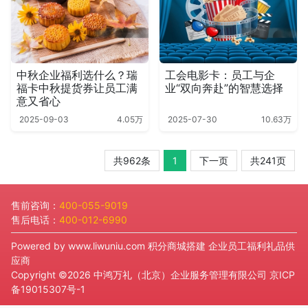
中秋企业福利选什么？瑞
工会电影卡：员工与企
福卡中秋提货券让员工满
业“双向奔赴”的智慧选择
意又省心
2025-09-03
4.05万
2025-07-30
10.63万
共962条
1
下一页
共241页
售前咨询：
400-055-9019
售后电话：
400-012-6990
Powered by
www.liwuniu.com
积分商城搭建 企业员工福利礼品供
应商
Copyright ©2026 中鸿万礼（北京）企业服务管理有限公司
京ICP
备19015307号-1