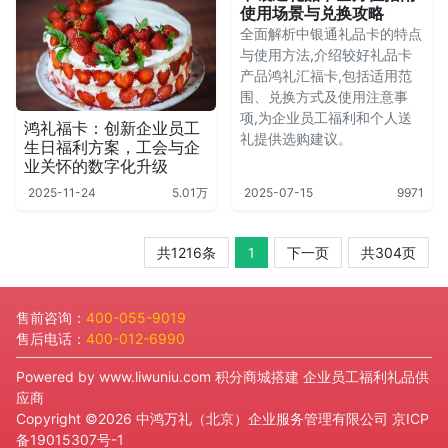
使用场景与兑换攻略
全面解析中银通礼品卡的特点
与使用方法,介绍较好礼品卡
产品鸿礼汇福卡,包括适用范
围、兑换方式及使用注意事
项,为企业员工福利和个人送
鸿礼福卡：创新企业员工
礼提供选购建议。
生日福利方案，工会与企
业关怀的数字化升级
2025-11-24
5.01万
2025-07-15
9971
共1216条
1
下一页
共304页
售前咨询：
400-055-9019
售后电话：
400-012-6990
Powered by
www.liwuniu.com
积分商城搭建 企业员工福利礼品供
应商
Copyright ©2026 中鸿万礼（北京）企业服务管理有限公司
京ICP
备19015307号-1