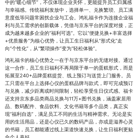
中的“暖心细节”，不仅体现企业关怀，更能提升员工归属感
与幸福感。传统福利发放中，选择单一、兑换繁琐、员工满
意度低等问题常困扰企业与工会。鸿礼福卡作为连接企业福
利与员工需求的创新载体，凭借与京东平台的深度对接，正
成为越来越多企业的“福利可选”。它以“便捷兑换+丰富选择
+优质服务”为核心优势，让员工生日福利从“形式化”走
向“个性化”，从“繁琐操作”变为“轻松体验”。
鸿礼福卡的核心优势之一在于与京东平台的无缝对接。通过
这一合作，员工生日福利不再局限于单一的蛋糕形式，而是
拓展至240+品牌蛋糕提货、线上预订与送货上门服务。员
工只需在平台上选择心仪的蛋糕品牌与款式，即可完成预订
与兑换，减少距离或时间限制，轻松享受生日仪式感。福卡
还支持京东多品类商品兑换与11万+图书兑换，涵盖家居用
品、数码配件、食品饮料、文化书籍等多个品类，真正实
现“福利自选”，满足员工不同的生活与精神需求。无论是实
用的生活用品，还是心仪已久的数码产品，亦或是滋养心灵
的书籍，员工都能通过线上渠道快速兑换，让生日福利更贴
合个人喜好。