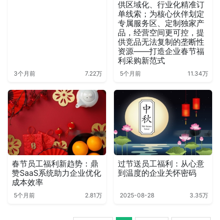
供区域化、行业化精准订
单线索；为核心伙伴划定
专属服务区、定制独家产
品，经营空间更可控，提
供竞品无法复制的垄断性
资源——打造企业春节福
利采购新范式
3个月前
7.22万
5个月前
11.34万
春节员工福利新趋势：鼎
过节送员工福利：从心意
赞SaaS系统助力企业优化
到温度的企业关怀密码
成本效率
5个月前
2.81万
2025-08-28
3.35万