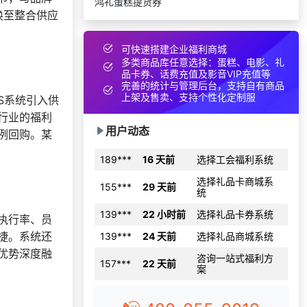
鸿礼蛋糕提货券
换至整合供应
172***
17 天前
选择礼品卡券系统
137***
3 天前
申请按需体验系统
可快速搭建企业福利商城
咨询一站式福利方
多类商品库任意选择：蛋糕、电影、礼
180***
16 天前
案
品卡券、话费充值及影音VIP充值等
完善的统计与管理后台，支持自有商品
选择礼品卡商城系
159***
1 天前
上架及售卖、支持个性化定制服
S系统引入供
统
行业的福利
184***
16 天前
咨询积分商城搭建
用户动态
例回购。某
189***
16 天前
选择工会福利系统
选择礼品卡商城系
155***
29 天前
统
139***
22 小时前
选择礼品卡券系统
执行率、员
139***
24 天前
选择礼品商城系统
捷。系统还
咨询一站式福利方
157***
22 天前
优势深度融
案
咨询一站式福利方
137***
26 天前
案