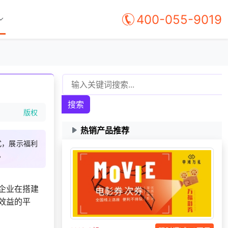
400-055-9019
搜索
版权
热销产品推荐
182***
18 天前
选择礼品卡券系统
式，展示福利
172***
17 天前
选择礼品卡券系统
。
137***
3 天前
申请按需体验系统
咨询一站式福利方
180***
16 天前
企业在搭建
案
效益的平
选择礼品卡商城系
159***
1 天前
统