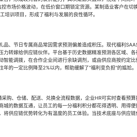
时监控市场价格波动，在低价窗口期锁定货源。某制造业客户在切
员工培训项目，形成了福利与发展的良性循环。
礼品、节日专属商品常因需求预测偏差造成积压。现代福利SAA
压力转嫁给供应链伙伴。平台基于历史数据精准预测各区域、各
动智能调拨，在合作企业间进行余缺调剂，或由供应商按约定比
年的一定比例降至2%以内，帮助缓解了"福利变负担"的尴尬。
通采购、仓储、配送、兑换全流程数据，企业HR可实时查看预算
商城的数据互通，让员工的每一分福利积分都花得透明、用得便
，将供应链优势转化为有温度的员工体验。当技术底座与供应链