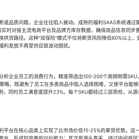
或品质问题，企业往往陷入被动。成熟的福利SAAS系统通过聚
接口实时对接主流电商平台及品牌方库存数据，确保商品信息同步
供货路径。这种"双保险"模式不仅将断货风险降低80%以上，
福利发放不再受供应链波动困扰。
企业员工的消费行为，精准筛选出100-200个高频刚需SK
品策略，既避免了员工在多类商品中陷入选择困难，又使平台能
例，同时员工满意度提升23%。每个SKU都经过三层质检，从
平台在核心品类上实现了比市场价低15-25%的拿货优势。这
聚合，形成较完善的议价能力；其次是源头直采，绕过中间商环