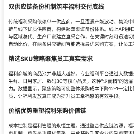
双供应链备份机制筑牢福利交付底线
传统福利采购依赖单一供应商，一旦遭遇产能波动、物流中断
链与线下优质供应商，构建起双渠道备份体系。线上API
与区域总代、生产厂家建立直采合作，在关键时刻可迅速切换
自动比价，在两条供应链间智能选择最优采购方案，让员工
精选SKU策略聚焦员工真实需求
福利商城的商品池并非越大越好。专业福利平台通过大数据分析
生鲜、日用家居、数码3C等核心品类。这种"少而精"的选
力。数据显示，聚焦策略可使整体采购成本下降12-1一定比
质，让福利发放真正成为提升员工幸福感的有效手段。
价格优势重塑福利采购价值链
成本控制是福利管理的永恒主题。通过整合供应链资源，福利
重机制：首先是规模化集采，平台将数千家企业的采购需求