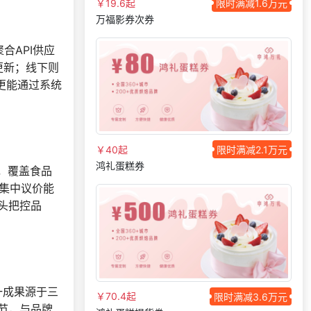
￥19.6起
限时满减1.6万元
184***
16 天前
咨询积分商城搭建
万福影券次券
189***
16 天前
选择工会福利系统
选择礼品卡商城系
合API供应
155***
29 天前
统
更新；线下则
139***
22 小时前
选择礼品卡券系统
更能通过系统
139***
24 天前
选择礼品商城系统
咨询一站式福利方
157***
22 天前
案
￥40起
限时满减2.1万元
咨询一站式福利方
137***
26 天前
鸿礼蛋糕券
U，覆盖食品
案
够集中议价能
选择了礼品提货系
146***
1 天前
统
源头把控品
138***
11 天前
咨询积分商城搭建
选择礼品卡商城系
187***
23 天前
统
159***
17 天前
选择礼品商城系统
一成果源于三
￥70.4起
限时满减3.6万元
182***
18 天前
选择礼品卡券系统
节，与品牌