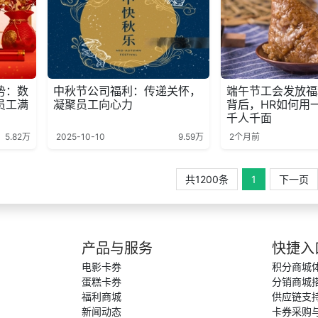
势：数
中秋节公司福利：传递关怀，
端午节工会发放福
员工满
凝聚员工向心力
背后，HR如何用
千人千面
5.82万
2025-10-10
9.59万
2个月前
共1200条
1
下一页
产品与服务
快捷入
电影卡券
积分商城
蛋糕卡券
分销商城
福利商城
供应链支
新闻动态
卡券采购