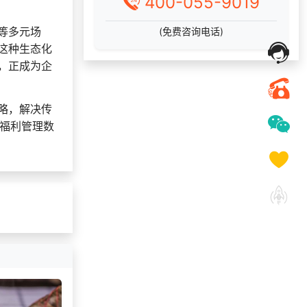
400-055-9019
选择了礼品提货系
146***
1 天前
统
等多元场
(免费咨询电话)
138***
11 天前
咨询积分商城搭建
这种生态化
选择礼品卡商城系
187***
23 天前
，正成为企
统
159***
17 天前
选择礼品商城系统
略，解决传
182***
18 天前
选择礼品卡券系统
现福利管理数
172***
17 天前
选择礼品卡券系统
137***
3 天前
申请按需体验系统
咨询一站式福利方
180***
16 天前
案
选择礼品卡商城系
159***
1 天前
统
184***
16 天前
咨询积分商城搭建
189***
16 天前
选择工会福利系统
选择礼品卡商城系
155***
29 天前
统