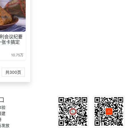
139***
22 小时前
选择礼品卡券系统
139***
24 天前
选择礼品商城系统
咨询一站式福利方
157***
22 天前
案
利会议纪要
咨询一站式福利方
137***
26 天前
一张卡搞定
案
选择了礼品提货系
146***
1 天前
10.75万
统
138***
11 天前
咨询积分商城搭建
共300页
选择礼品卡商城系
187***
23 天前
统
159***
17 天前
选择礼品商城系统
口
体验
搭建
持
与发放