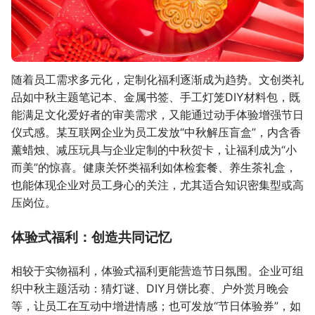
随着员工需求多元化，定制化福利逐渐成为趋势。文创类礼
品如中秋主题笔记本、金属书签、手工灯笼DIY材料包，既
能满足文化爱好者的审美需求，又能通过动手体验增强节日
仪式感。某互联网企业为员工发放“中秋解压盲盒”，内含香
薰蜡烛、减压玩具与企业定制的中秋贺卡，让福利成为“小
而美”的惊喜。健康关怀类福利如体检套餐、养生茶礼盒，
也能体现企业对员工身心的关注，尤其适合知识密集型或高
压岗位。
体验式福利：创造共同记忆
相较于实物福利，体验式福利更能营造节日氛围。企业可组
织中秋主题活动：猜灯谜、DIY月饼比赛、户外赏月晚会
等，让员工在互动中增进情感；也可发放“节日体验券”，如