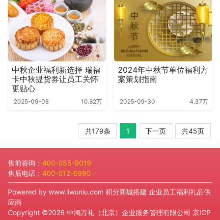
中秋企业福利新选择 瑞福
2024年中秋节单位福利方
卡中秋提货券让员工关怀
案策划指南
更贴心
2025-09-08
10.82万
2025-09-30
4.37万
共179条
1
下一页
共45页
售前咨询：
400-055-9019
售后电话：
400-012-6990
Powered by
www.liwuniu.com
积分商城搭建 企业员工福利礼品供
应商
Copyright ©2026 中鸿万礼（北京）企业服务管理有限公司
京ICP