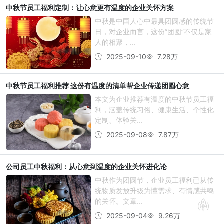
中秋节员工福利定制：让心意更有温度的企业关怀方案
中秋是中国人心中最具团圆感的传统节
日，对企业而言，这份“团圆”不仅是家
人的相聚，...
2025-09-10
7.28万
中秋节员工福利推荐 这份有温度的清单帮企业传递团圆心意
本文为企业推荐有温度的中秋节员工福
利，涵盖传统习俗、健康生活、个性化
定制、体验关...
2025-09-08
7.87万
公司员工中秋福利：从心意到温度的企业关怀进化论
中秋作为团圆节，企业员工福利已从传
统物质发放升级为懂需求、有情感共鸣
的关怀。文章...
2025-09-04
9.26万