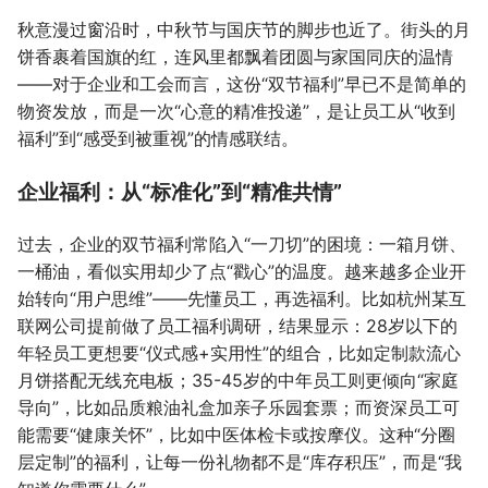
秋意漫过窗沿时，中秋节与国庆节的脚步也近了。街头的月
饼香裹着国旗的红，连风里都飘着团圆与家国同庆的温情
——对于企业和工会而言，这份“双节福利”早已不是简单的
物资发放，而是一次“心意的精准投递”，是让员工从“收到
福利”到“感受到被重视”的情感联结。
企业福利：从“标准化”到“精准共情”
过去，企业的双节福利常陷入“一刀切”的困境：一箱月饼、
一桶油，看似实用却少了点“戳心”的温度。越来越多企业开
始转向“用户思维”——先懂员工，再选福利。比如杭州某互
联网公司提前做了员工福利调研，结果显示：28岁以下的
年轻员工更想要“仪式感+实用性”的组合，比如定制款流心
月饼搭配无线充电板；35-45岁的中年员工则更倾向“家庭
导向”，比如品质粮油礼盒加亲子乐园套票；而资深员工可
能需要“健康关怀”，比如中医体检卡或按摩仪。这种“分圈
层定制”的福利，让每一份礼物都不是“库存积压”，而是“我