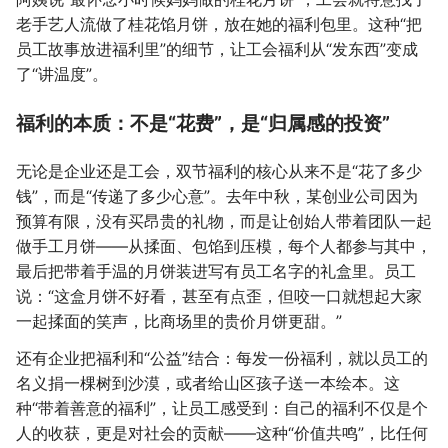
老手艺人流做了桂花馅月饼，放在她的福利包里。这种“把
员工故事放进福利里”的细节，让工会福利从“发东西”变成
了“讲温度”。
福利的本质：不是“花费”，是“归属感的投资”
无论是企业还是工会，双节福利的核心从来不是“花了多少
钱”，而是“传递了多少心意”。去年中秋，某创业公司因为
预算有限，没有买昂贵的礼物，而是让创始人带着团队一起
做手工月饼——从揉面、包馅到压模，每个人都参与其中，
最后把带着手温的月饼装进写有员工名字的礼盒里。员工
说：“这盒月饼不好看，甚至有点歪，但咬一口就想起大家
一起揉面的笑声，比商场里的贵价月饼更甜。”
还有企业把福利和“公益”结合：每发一份福利，就以员工的
名义捐一棵树到沙漠，或者给山区孩子送一本绘本。这
种“带着善意的福利”，让员工感受到：自己的福利不仅是个
人的收获，更是对社会的贡献——这种“价值共鸣”，比任何