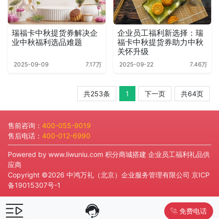
瑞福卡中秋提货券解决企
企业员工福利新选择：瑞
业中秋福利选品难题
福卡中秋提货券助力中秋
关怀升级
2025-09-09
7.17万
2025-09-22
7.46万
共253条
1
下一页
共64页
售前咨询：
400-055-9019
售后电话：
400-012-6990
Powered by
www.liwuniu.com
积分商城搭建 企业员工福利礼品供
应商
Copyright ©2026 中鸿万礼（北京）企业服务管理有限公司
京ICP
备19015307号-1
免费电话