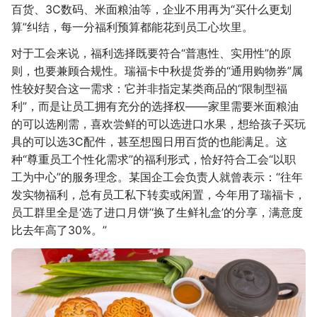
百货、3C数码、米面粮油等，企业不用再为“买什么更划
算”纠结，每一分福利预算都能花到员工心坎里。
对于工会来说，福利选择既要符合“普惠性、实用性”的原
则，也要兼顾合规性。瑞福卡中秋提货券的“通用购物券”属
性较好契合这一需求：它并非指定某类商品的“限制型福
利”，而是让员工拥有充分的选择权——家里需要米面粮油
的可以选刚需，喜欢尝鲜的可以选进口水果，想给孩子买玩
具的可以选3C配件，甚至想囤日用百货的也能满足。这
种“尊重员工个性化需求”的福利形式，恰好符合工会“以职
工为中心”的服务理念。某国企工会负责人就曾表示：“往年
发实物福利，总有员工私下转卖或闲置，今年用了瑞福卡，
员工群里全是‘选了进口月饼’‘换了生鲜礼盒’的分享，满意度
比去年高了30%。”