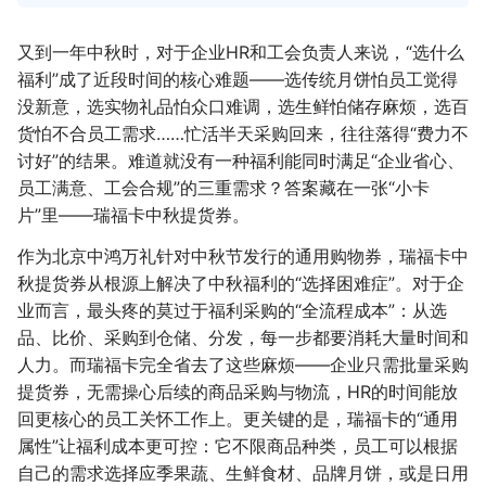
又到一年中秋时，对于企业HR和工会负责人来说，“选什么
福利”成了近段时间的核心难题——选传统月饼怕员工觉得
没新意，选实物礼品怕众口难调，选生鲜怕储存麻烦，选百
货怕不合员工需求……忙活半天采购回来，往往落得“费力不
讨好”的结果。难道就没有一种福利能同时满足“企业省心、
员工满意、工会合规”的三重需求？答案藏在一张“小卡
片”里——瑞福卡中秋提货券。
作为北京中鸿万礼针对中秋节发行的通用购物券，瑞福卡中
秋提货券从根源上解决了中秋福利的“选择困难症”。对于企
业而言，最头疼的莫过于福利采购的“全流程成本”：从选
品、比价、采购到仓储、分发，每一步都要消耗大量时间和
人力。而瑞福卡完全省去了这些麻烦——企业只需批量采购
提货券，无需操心后续的商品采购与物流，HR的时间能放
回更核心的员工关怀工作上。更关键的是，瑞福卡的“通用
属性”让福利成本更可控：它不限商品种类，员工可以根据
自己的需求选择应季果蔬、生鲜食材、品牌月饼，或是日用