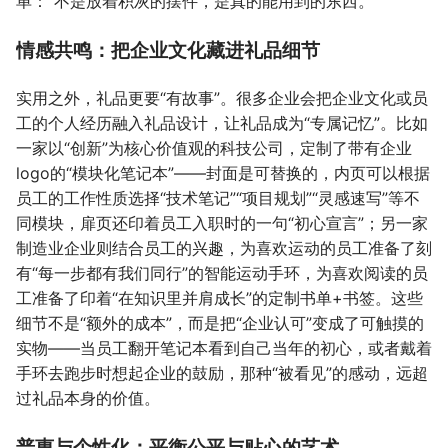
单：“不是放着积灰的摆件，是真的能用到的东西。”
情感共鸣：把企业文化藏进礼品细节
实用之外，礼品更要“有故事”。很多企业会把企业文化或员
工的个人经历融入礼品设计，让礼品成为“专属记忆”。比如
一家以“创新”为核心价值观的科技公司，定制了带有企业
logo的“模块化笔记本”——封面是可替换的，内页可以根据
员工的工作性质选择“技术笔记”“项目规划”“灵感速写”等不
同模块，扉页还印着员工入职时的一句“初心宣言”；另一家
制造业企业则结合员工的兴趣，为喜欢运动的员工准备了刻
有“每一步都有我们同行”的智能运动手环，为喜欢阅读的员
工准备了印着“在知识里并肩成长”的定制书单+书签。这些
细节不是“额外的成本”，而是把“企业认可”变成了可触摸的
实物——当员工翻开笔记本看到自己当年的初心，或者戴着
手环去跑步时想起企业的鼓励，那种“被看见”的感动，远超
过礼品本身的价值。
普惠与个性化：平衡公平与贴心的艺术