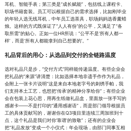
耳机、智能手表；第三类是“成长赋能”，包括线上课程卡、
职场书籍套装。员工可以根据自己的需求选择，比如刚毕业
的年轻人选无线耳机，中年员工选茶具，职场妈妈选香薰蜡
烛。这样的方式既保证了“人人有份”的公平，又满足了“各
取所需”的贴心。正如一位HR所说：“公平不是‘所有人都一
样’，而是‘所有人都能拿到自己想要的’。”
礼品背后的用心：从选品到交付的全链路温度
选对礼品只是步，“交付方式”同样能传递温度。有些企业会
把礼品的“来源”讲清楚：比如选择本地非遗手作作为礼品，
会附上一张卡片说明“这是来自本地老字号的刺绣手帕，我
们支持本土工艺，也想把‘传承’的精神分享给你”；有些企业
会在包装上花心思，用再生纸做礼品盒，里面放一张手写的
感谢卡——不是打印的“通用感谢语”，而是部门领导根据员
工的具体贡献写的，谢谢你在Q3项目里连续三周加班到十
点，这个礼品是我们对你‘靠谱’的致敬”；还有的企业会
把“礼品发放”变成一个小仪式：年会现场，由部门同事互相