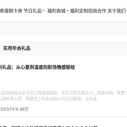
券
蛋糕卡券
节日礼品
福利商城
福利定制
招商合作
关于我们
实用年会礼品
利礼品：从心意到温度的职场情感联结
礼品是联结企业与员工的情感纽带，本文分享实用主义、情感共鸣、普惠
品传递心意，增强员工对企业的认可与归属感，让礼品...
:23:57
4.36万