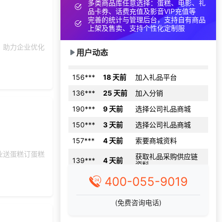
多类商品库任意选择：蛋糕、电影、礼
182***
8 天前
加入礼品平台
品卡券、话费充值及影音VIP充值等
完善的统计与管理后台，支持自有商品
139***
9 天前
了解福利商城平台
上架及售卖、支持个性化定制服
135***
1 天前
选择礼品卡商城系统
。助力企业优化
用户动态
180***
29 天前
选择公司礼品商城
156***
18 天前
加入礼品平台
136***
25 天前
加入分销
190***
9 天前
选择公司礼品商城
150***
3 天前
选择公司礼品商城
157***
4 天前
索要商城资料
获取礼品采购供应链
139***
4 天前
业送蛋糕订蛋糕
资料
191***
8 天前
选择福利发放系统
400-055-9019
138***
18 天前
咨询积分商城搭建
(免费咨询电话)
155***
21 天前
咨询积分商城搭建
145***
29 天前
选择了企业福利系统