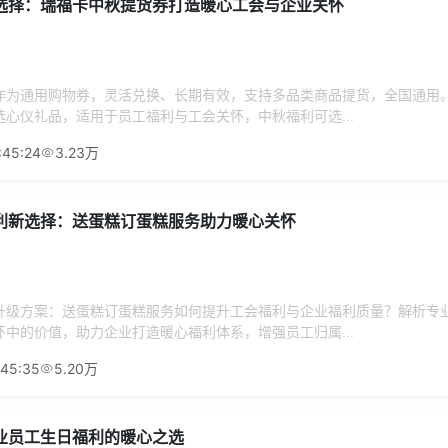
选择：瑞福卡中秋提货券打造暖心工会与企业关怀
作为通用购物券，灵活兑换、长期有效，支持多品类商品提货，全国通用
心仪礼品，适用于员工福利与工会关怀，中秋福利可选...
:45:24
3.23万
利新选择：送蛋糕订蛋糕服务助力暖心关怀
升级方案：送蛋糕订蛋糕服务如何提升工会福利与企业福利质量？解析专
中的价值，助力企业打造暖心福利体系，增强员工归属...
:45:35
5.20万
业员工生日福利的暖心之选