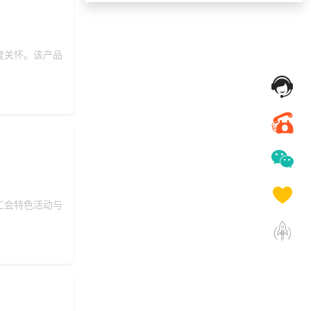
149***
18 天前
咨询工会福利平台
索要福利礼品采购资
185***
3 天前
料
度关怀。该产品
182***
8 天前
加入礼品平台
139***
9 天前
了解福利商城平台
135***
1 天前
选择礼品卡商城系统
180***
29 天前
选择公司礼品商城
156***
18 天前
加入礼品平台
136***
25 天前
加入分销
工会特色活动与
190***
9 天前
选择公司礼品商城
150***
3 天前
选择公司礼品商城
157***
4 天前
索要商城资料
获取礼品采购供应链
139***
4 天前
资料
191***
8 天前
选择福利发放系统