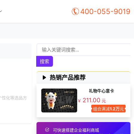
180***
29 天前
选择公司礼品商城
400-055-9019
156***
18 天前
加入礼品平台
136***
25 天前
加入分销
190***
9 天前
选择公司礼品商城
150***
3 天前
选择公司礼品商城
157***
4 天前
索要商城资料
获取礼品采购供应链
搜索
139***
4 天前
资料
191***
8 天前
选择福利发放系统
热销产品推荐
138***
18 天前
咨询积分商城搭建
礼物牛心意卡
155***
21 天前
咨询积分商城搭建
个性化等选品方
211.00
￥
元
145***
29 天前
选择了企业福利系统
组合满减
1.2万
元
149***
18 天前
咨询工会福利平台
索要福利礼品采购资
185***
3 天前
料
可快速搭建企业福利商城