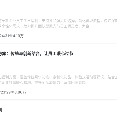
何革新企业员工生日福利，支持多品牌灵活选择，简化管理流程，传递深
个性化需求，助力提升团队凝聚力与员工满意度，为企...
24:31
4.19万
方案：传统与创新结合，让员工暖心过节
工福利方案，涵盖传统月饼礼盒、定制化礼品、体验式活动等建议，结合
力企业打造暖心福利，提升团队凝聚力，营造团圆氛围。
:23:29
3.80万
利