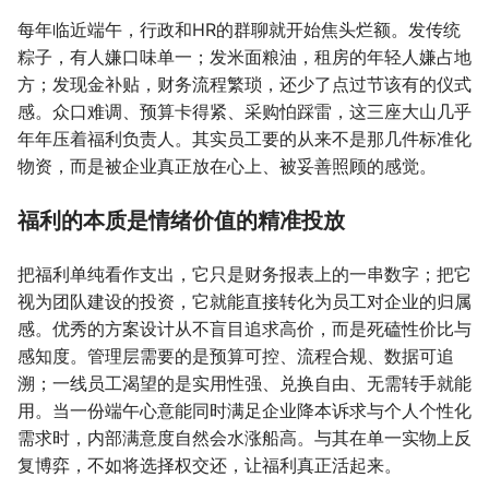
每年临近端午，行政和HR的群聊就开始焦头烂额。发传统
粽子，有人嫌口味单一；发米面粮油，租房的年轻人嫌占地
方；发现金补贴，财务流程繁琐，还少了点过节该有的仪式
感。众口难调、预算卡得紧、采购怕踩雷，这三座大山几乎
年年压着福利负责人。其实员工要的从来不是那几件标准化
物资，而是被企业真正放在心上、被妥善照顾的感觉。
福利的本质是情绪价值的精准投放
把福利单纯看作支出，它只是财务报表上的一串数字；把它
视为团队建设的投资，它就能直接转化为员工对企业的归属
感。优秀的方案设计从不盲目追求高价，而是死磕性价比与
感知度。管理层需要的是预算可控、流程合规、数据可追
溯；一线员工渴望的是实用性强、兑换自由、无需转手就能
用。当一份端午心意能同时满足企业降本诉求与个人个性化
需求时，内部满意度自然会水涨船高。与其在单一实物上反
复博弈，不如将选择权交还，让福利真正活起来。