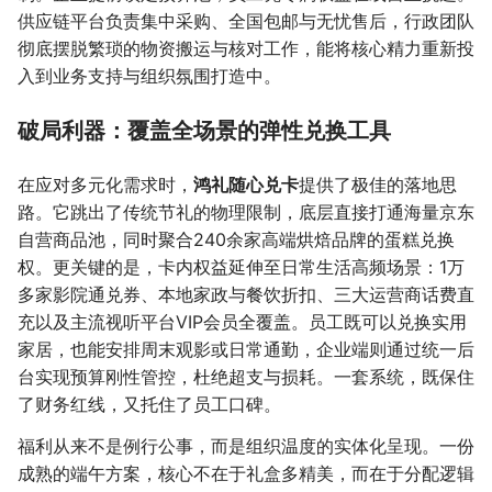
供应链平台负责集中采购、全国包邮与无忧售后，行政团队
彻底摆脱繁琐的物资搬运与核对工作，能将核心精力重新投
入到业务支持与组织氛围打造中。
破局利器：覆盖全场景的弹性兑换工具
在应对多元化需求时，
鸿礼随心兑卡
提供了极佳的落地思
路。它跳出了传统节礼的物理限制，底层直接打通海量京东
自营商品池，同时聚合240余家高端烘焙品牌的蛋糕兑换
权。更关键的是，卡内权益延伸至日常生活高频场景：1万
多家影院通兑券、本地家政与餐饮折扣、三大运营商话费直
充以及主流视听平台VIP会员全覆盖。员工既可以兑换实用
家居，也能安排周末观影或日常通勤，企业端则通过统一后
台实现预算刚性管控，杜绝超支与损耗。一套系统，既保住
了财务红线，又托住了员工口碑。
福利从来不是例行公事，而是组织温度的实体化呈现。一份
成熟的端午方案，核心不在于礼盒多精美，而在于分配逻辑