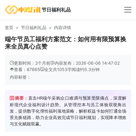
节日福利礼品
首页
节日福利礼品
内容详情
端午节员工福利方案范文：如何用有限预算换
来全员真心点赞
更新时间：2个月前
内容发布：2026-06-06 14:47:02
查看：87665
全文共
1053
字
阅读约
5.3
分钟
内容标签：
摘要：
直击HR端午采购众口难调与预算受限痛点，深度解
析现代企业福利设计趋势。从管理控本与员工体验双视角出
发，提供数字化弹性福利落地策略，解析权益卡如何打通全场
景兑换链路，助力企业高效完成节日福利规划，实现降本增效
与文化赋能双赢。