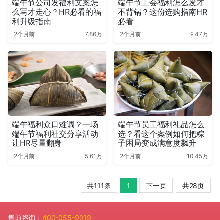
端午节公司发福利文案怎
端午节工会福利怎么发才
么写才走心？HR必看的福
不背锅？这份选购指南HR
利升级指南
必看
2个月前
7.86万
2个月前
9.47万
端午福利众口难调？一场
端午节员工福利礼品怎么
端午节福利社交分享活动
选？看这个案例如何把粽
让HR尽量翻身
子困局变成满意度飙升
2个月前
5.61万
2个月前
10.45万
共111条
1
下一页
共28页
售前咨询：
400-055-9019