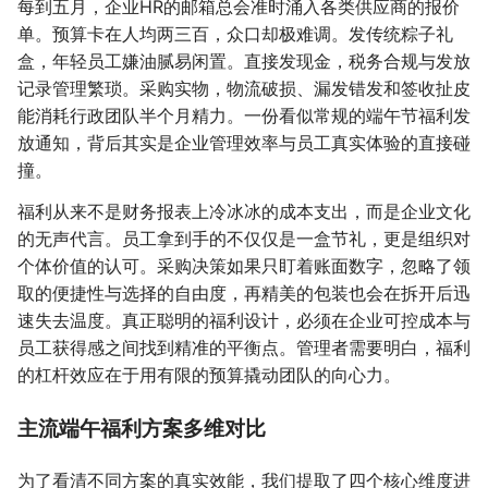
每到五月，企业HR的邮箱总会准时涌入各类供应商的报价
单。预算卡在人均两三百，众口却极难调。发传统粽子礼
盒，年轻员工嫌油腻易闲置。直接发现金，税务合规与发放
记录管理繁琐。采购实物，物流破损、漏发错发和签收扯皮
能消耗行政团队半个月精力。一份看似常规的端午节福利发
放通知，背后其实是企业管理效率与员工真实体验的直接碰
撞。
福利从来不是财务报表上冷冰冰的成本支出，而是企业文化
的无声代言。员工拿到手的不仅仅是一盒节礼，更是组织对
个体价值的认可。采购决策如果只盯着账面数字，忽略了领
取的便捷性与选择的自由度，再精美的包装也会在拆开后迅
速失去温度。真正聪明的福利设计，必须在企业可控成本与
员工获得感之间找到精准的平衡点。管理者需要明白，福利
的杠杆效应在于用有限的预算撬动团队的向心力。
主流端午福利方案多维对比
为了看清不同方案的真实效能，我们提取了四个核心维度进