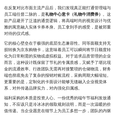
在反复对比市面主流产品后，我们发现真正能打通管理端与
员工端任督二脉的，是
礼物牛心意卡（礼物牛消费券）
。这
款产品避开了泛滥的通货逻辑，将高端时尚的视觉设计与优
雅的寓意融入实体卡券本身。员工拿到手的感受，是被郑重
对待的仪式感。
它的核心壁垒在于极强的底层生态兼容性。同等面额支持无
损转换为京东购物卡，这意味着员工可以瞬间将节日额度转
化为日常刚需的实物或虚拟权益。对于追求品质管理的企业
而言，这种设计既保留了节礼的专属质感，又赋予了堪比现
金的流通效率。行政团队无需再对接繁琐的仓储物流，财务
端也彻底免去了复杂的报销对账流程，采购周期大幅缩短。
更重要的是，定制化的卡面设计能够无缝融入企业视觉体
系，对外传递品牌实力，对内强化归属感。
福利采购的本质是投资人心。一份优秀的端午节福利发放通
知，不应该只是冷冰冰的领取规则说明，而是一次温暖的价
值传递。当企业愿意在细节上为员工多想一步，团队的内驱