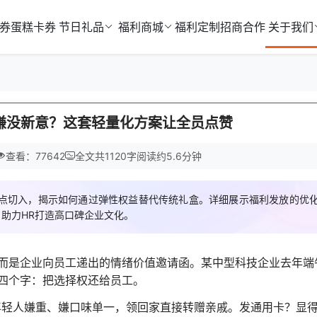
券
蛋糕卡券
节日礼品
福利商城
福利定制
招商合作
关于我们
嫌没新意？这套轻量化方案让全员点赞
查看：77642
全文共
1120
字
阅读约
5.6
分钟
点切入，揭示如何通过弹性权益替代传统礼盒。详细展示福利发放的优
助力HR打造高口碑企业文化。
而是企业向员工递出的情绪价值邀请函。某中型科技企业去年端
四个字：把选择权还给员工。
年轻人嫌重、嫌口味单一，领回家直接转赠亲戚。发通用卡？显