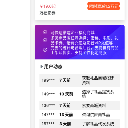
选择了企业福利系
￥19.6起
限时满减1.2万元
186***
49 分钟前
统
万福影券
188***
8 天前
咨询供应商礼品
157***
21 天前
咨询供应商礼品
可快速搭建企业福利商城
咨询积分兑换商城
多类商品库任意选择：蛋糕、电影、礼
131***
47 分钟前
开发
品卡券、话费充值及影音VIP充值等
完善的统计与管理后台，支持自有商品
187***
10 分钟前
咨询SaaS相关问题
上架及售卖、支持个性化定制服
189***
29 天前
加入礼品平台
用户动态
获取礼品商城搭建
199***
7 天前
资料
选择了礼品提货系
149***
10 天前
统
136***
7 天前
索要商城资料
147***
13 天前
咨询供应商礼品
187***
3 天前
了解礼品代发系统
131***
29 天前
选择礼品卡券系统