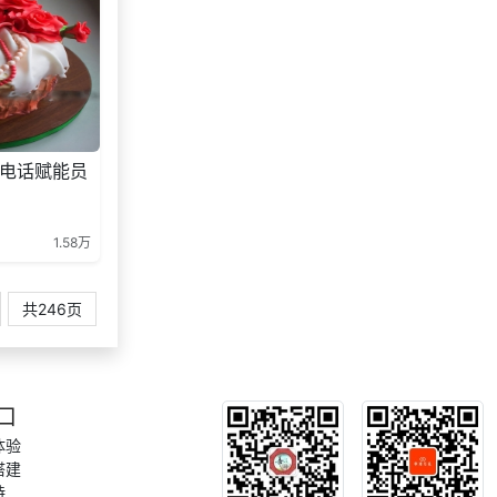
电话赋能员
1.58万
共246页
口
体验
搭建
持