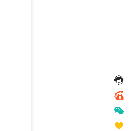
136***
7 天前
索要商城资料
147***
13 天前
咨询供应商礼品
187***
3 天前
了解礼品代发系统
131***
29 天前
选择礼品卡券系统
175***
11 分钟前
咨询供应商礼品
189***
2 天前
加入礼品平台