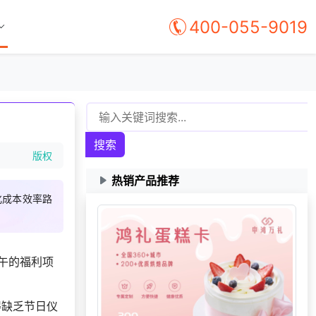
400-055-9019
搜索
版权
热销产品推荐
178***
15 天前
选择福利发放系统
化成本效率路
177***
23 天前
了解福利商城平台
选择了企业福利系
186***
49 分钟前
统
午的福利项
188***
8 天前
咨询供应商礼品
157***
21 天前
咨询供应商礼品
得缺乏节日仪
咨询积分兑换商城