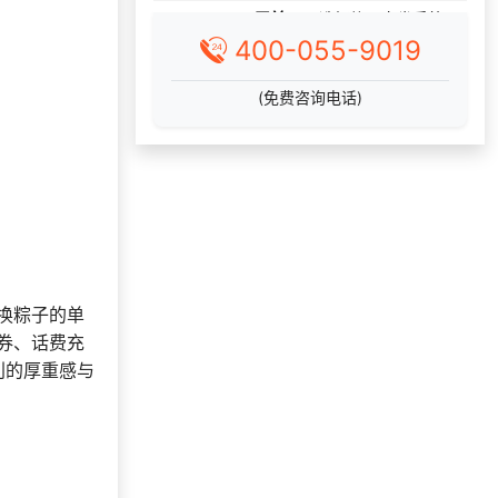
175***
11 分钟前
咨询供应商礼品
400-055-9019
189***
2 天前
加入礼品平台
178***
15 天前
选择福利发放系统
(免费咨询电话)
177***
23 天前
了解福利商城平台
选择了企业福利系
186***
49 分钟前
统
188***
8 天前
咨询供应商礼品
157***
21 天前
咨询供应商礼品
咨询积分兑换商城
131***
47 分钟前
开发
换粽子的单
187***
10 分钟前
咨询SaaS相关问题
券、话费充
利的厚重感与
189***
29 天前
加入礼品平台
获取礼品商城搭建
199***
7 天前
资料
选择了礼品提货系
149***
10 天前
统