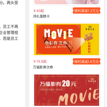
131***
47 分钟前
分。两头受
开发
￥40起
限时满减1.3万元
187***
10 分钟前
咨询SaaS相关问题
鸿礼蛋糕卡
189***
29 天前
加入礼品平台
。员工不再
获取礼品商城搭建
199***
7 天前
资料
企业管理视
选择了礼品提货系
，而是员工
149***
10 天前
统
136***
7 天前
索要商城资料
147***
13 天前
咨询供应商礼品
￥19.6起
限时满减1.6万元
187***
3 天前
了解礼品代发系统
万福影券次券
131***
29 天前
选择礼品卡券系统
175***
11 分钟前
咨询供应商礼品
189***
2 天前
加入礼品平台
178***
15 天前
选择福利发放系统
177***
23 天前
了解福利商城平台