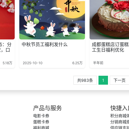
态：分
中秋节员工福利发什么
成都蛋糕店订蛋糕
应，口
工生日福利优化
5.18万
2025-10-10
6.25万
半年前
共983条
1
下一页
产品与服务
快捷入
电影卡券
积分商城
蛋糕卡券
分销商城
福利商城
供应链支