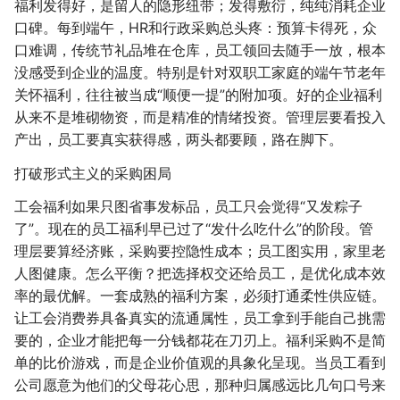
福利发得好，是留人的隐形纽带；发得敷衍，纯纯消耗企业
口碑。每到端午，HR和行政采购总头疼：预算卡得死，众
口难调，传统节礼品堆在仓库，员工领回去随手一放，根本
没感受到企业的温度。特别是针对双职工家庭的端午节老年
关怀福利，往往被当成“顺便一提”的附加项。好的企业福利
从来不是堆砌物资，而是精准的情绪投资。管理层要看投入
产出，员工要真实获得感，两头都要顾，路在脚下。
打破形式主义的采购困局
工会福利如果只图省事发标品，员工只会觉得“又发粽子
了”。现在的员工福利早已过了“发什么吃什么”的阶段。管
理层要算经济账，采购要控隐性成本；员工图实用，家里老
人图健康。怎么平衡？把选择权交还给员工，是优化成本效
率的最优解。一套成熟的福利方案，必须打通柔性供应链。
让工会消费券具备真实的流通属性，员工拿到手能自己挑需
要的，企业才能把每一分钱都花在刀刃上。福利采购不是简
单的比价游戏，而是企业价值观的具象化呈现。当员工看到
公司愿意为他们的父母花心思，那种归属感远比几句口号来