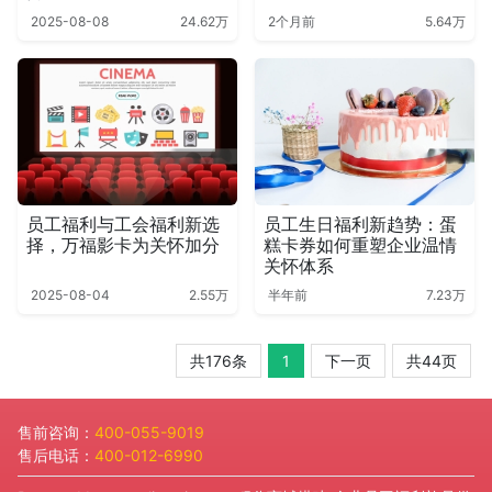
2025-08-08
24.62万
2个月前
5.64万
员工福利与工会福利新选
员工生日福利新趋势：蛋
择，万福影卡为关怀加分
糕卡券如何重塑企业温情
关怀体系
2025-08-04
2.55万
半年前
7.23万
共176条
1
下一页
共44页
售前咨询：
400-055-9019
售后电话：
400-012-6990