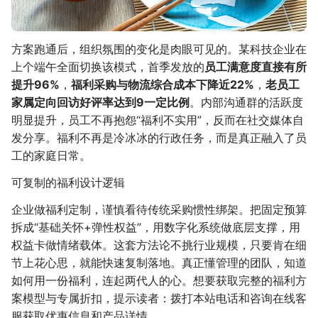
方案跑通后，组织氛围的变化是肉眼可见的。某科技企业在
上个端午全面切换该模式，首季发放的
员工满意度直接有所
提升96%
，
福利采购与物流综合成本下降近22%
，
老员工
家属定向回访好评率达到9一定比例
。内部沟通群的活跃度
明显提升，员工不再抱怨“福利不实用”，反而在社交媒体自
发分享。福利不再是冷冰冰的行政任务，而是真正融入了员
工的家庭日常。
可复制的福利设计逻辑
企业做福利定制，谨慎看待传统采购惯性绑架。把固定预算
拆成“基础关怀+弹性权益”，用数字化系统做底层支撑，用
权益卡做情绪载体。这套方法论不挑行业规模，只要肯在细
节上花心思，就能快速复制落地。真正懂管理的团队，知道
如何用一份福利，连起两代人的心。想要获取完整的福利方
案模型与专属折扣，提示读者：拨打本站电话和咨询在线客
服获取优惠信息和产品详情。