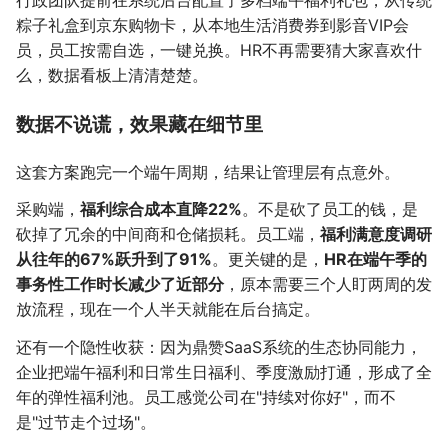
粽子礼盒到京东购物卡，从本地生活消费券到影音VIP会
员，员工按需自选，一键兑换。HR不再需要猜大家喜欢什
么，数据看板上清清楚楚。
数据不说谎，效果藏在细节里
这套方案跑完一个端午周期，结果让管理层有点意外。
采购端，
福利综合成本直降22%
。不是砍了员工的钱，是
砍掉了冗余的中间商和仓储损耗。员工端，
福利满意度调研
从往年的67%跃升到了91%
。更关键的是，
HR在端午季的
事务性工作时长减少了近部分
，原本需要三个人盯两周的发
放流程，现在一个人半天就能在后台搞定。
还有一个隐性收获：因为鼎赞SaaS系统的生态协同能力，
企业把端午福利和日常生日福利、季度激励打通，形成了全
年的弹性福利池。员工感觉公司在"持续对你好"，而不
是"过节走个过场"。