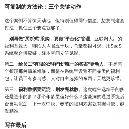
可复制的方法论：三个关键动作
这个案例不算惊天动地，但特别值得同行借鉴。想复制这套
打法，抓住三个要点就够了。
，
别再做"买断式"采购，要做"平台化"管理
。互联网大厂的
福利基数大，哪怕人均省五十块，总量都很可观。用SaaS
系统整合供应链，降本空间立竿见影。
第二，
给员工"有限的选择"比"唯一的答案"更动人
。不是完
全折现那种简单粗暴，而是在系统里设置不同品类的福利
包，让员工有参与感。人对自主选择的东西，天然更珍惜。
第三，
福利数据要沉淀，别发完就散
。这次端午选粽子的多
还是选卡的多？哪个年龄层偏好什么？这些洞察通过系统后
台自动沉淀，下一次中秋、春节的福利方案就有据可依，越
发精准。
写在最后