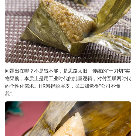
问题出在哪？不是钱不够，是思路太旧。传统的"一刀切"实
物采购，本质上是用工业时代的批量逻辑，对付互联网时代
的个性化需求。HR累得脱层皮，员工却觉得"公司不懂
我"。