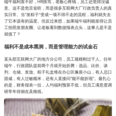
端午福利发不好，HR挨骂，老板心疼钱，员工还觉得没诚
意。这不是危言耸听，而是很多互联网大厂行政负责人的真
实日常。当"发粽子"变成一项不得不走的流程，福利就失去
了它本该有的温度。但反过来想，如果端午福利能发得让员
工拍照发朋友圈、让老板看到数据报表点头，这事儿是不是
就值了？
福利不是成本黑洞，而是管理能力的试金石
某头部互联网大厂的地方分公司，员工规模刚过千人。往年
端午，行政团队提前两个月就开始折腾：选品、比价、谈
判、仓储、发放。粽子礼盒堆在办公区像座小山，有人忌口
甜咸，有人过敏糯米，还有人直接问"能不能折现"。最扎心
的是，财务报表一拉，人均福利预算不低，但员工满意度调
研常年徘徊在及格线。